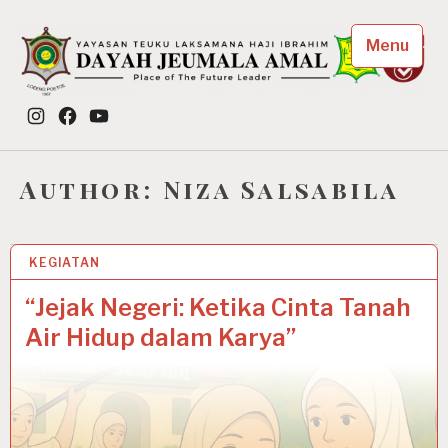
Skip
to
Menu
content
Dayah Jeumala Amal
Instagram
Facebook
YouTube
Place of The Future Leader
Author:
Niza Salsabila
KEGIATAN
25 OCT 2025
“Jejak Negeri: Ketika Cinta Tanah
Air Hidup dalam Karya”