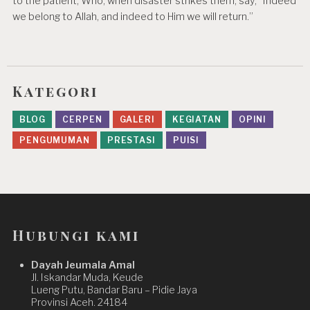
to the patient, Who, when disaster strikes them, say, “Indeed
we belong to Allah, and indeed to Him we will return.”
Kategori
BLOG
CERPEN
GALERI
KEGIATAN
OPINI
PENGUMUMAN
PRESTASI
PUISI
Hubungi kami
Dayah Jeumala Amal
Jl. Iskandar Muda, Keude
Lueng Putu, Bandar Baru – Pidie Jaya
Provinsi Aceh. 24184