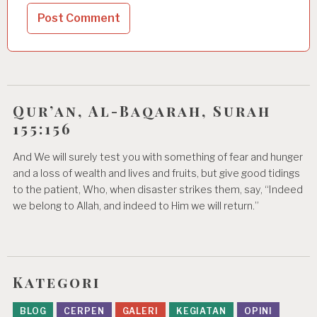
Qur’an, Al-Baqarah, Surah
155:156
And We will surely test you with something of fear and hunger
and a loss of wealth and lives and fruits, but give good tidings
to the patient, Who, when disaster strikes them, say, “Indeed
we belong to Allah, and indeed to Him we will return.”
Kategori
BLOG
CERPEN
GALERI
KEGIATAN
OPINI