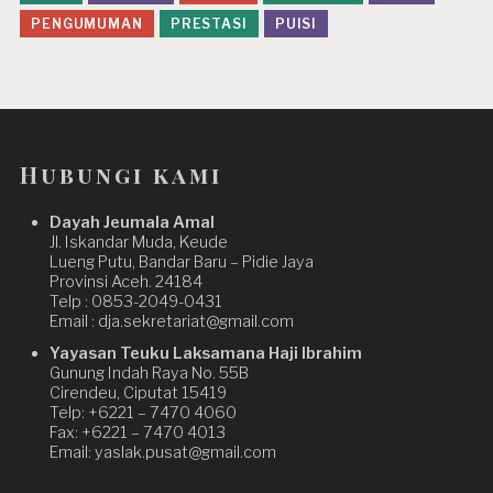
PENGUMUMAN
PRESTASI
PUISI
Hubungi kami
Dayah Jeumala Amal
Jl. Iskandar Muda, Keude
Lueng Putu, Bandar Baru – Pidie Jaya
Provinsi Aceh. 24184
Telp : 0853-2049-0431
Email : dja.sekretariat@gmail.com
Yayasan Teuku Laksamana Haji Ibrahim
Gunung Indah Raya No. 55B
Cirendeu, Ciputat 15419
Telp: +6221 – 7470 4060
Fax: +6221 – 7470 4013
Email: yaslak.pusat@gmail.com