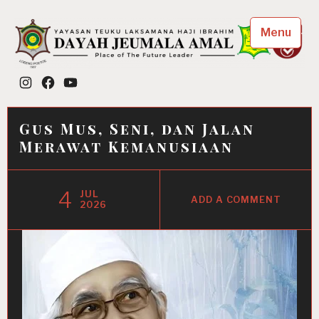
Skip
to
Menu
content
Dayah Jeumala Amal
Instagram
Facebook
YouTube
Place of The Future Leader
Gus Mus, Seni, dan Jalan
Merawat Kemanusiaan
4
JUL
ADD A COMMENT
2026