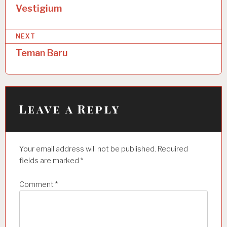
o
Vestigium
s
NEXT
t
Teman Baru
n
a
v
i
Leave a Reply
g
a
Your email address will not be published.
Required
t
fields are marked
*
i
Comment
*
o
n