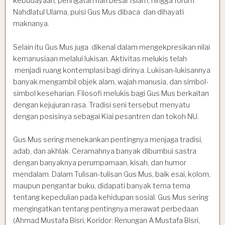
kebudayaan, peringatan hari besar Islam, hingga forum
Nahdlatul Ulama, puisi Gus Mus dibaca dan dihayati
maknanya.
Selain itu Gus Mus juga dikenal dalam mengekpresikan nilai
kemanusiaan melalui lukisan. Aktivitas melukis telah
menjadi ruang kontemplasi bagi dirinya. Lukisan-lukisannya
banyak mengambil objek alam, wajah manusia, dan simbol-
simbol keseharian. Filosofi melukis bagi Gus Mus berkaitan
dengan kejujuran rasa. Tradisi seni tersebut menyatu
dengan posisinya sebagai Kiai pesantren dan tokoh NU.
Gus Mus sering menekankan pentingnya menjaga tradisi,
adab, dan akhlak. Ceramahnya banyak dibumbui sastra
dengan banyaknya perumpamaan, kisah, dan humor
mendalam. Dalam Tulisan-tulisan Gus Mus, baik esai, kolom,
maupun pengantar buku, didapati banyak tema tema
tentang kepedulian pada kehidupan sosial. Gus Mus sering
mengingatkan tentang pentingnya merawat perbedaan
(Ahmad Mustafa Bisri, Koridor: Renungan A Mustafa Bisri,