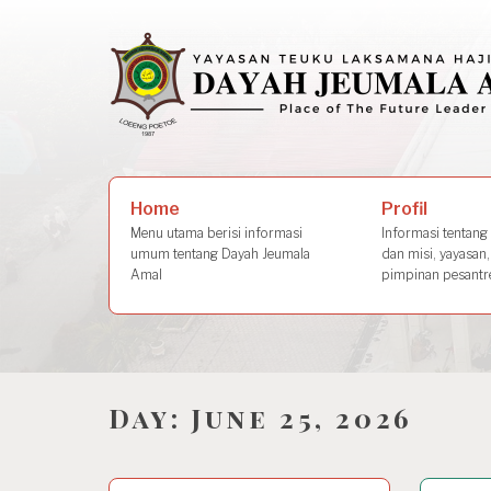
Skip
to
content
Search
Profil
Home
for:
Informasi tentang s
Menu utama berisi informasi
dan misi, yayasan,
umum tentang Dayah Jeumala
pimpinan pesantre
Amal
Day:
June 25, 2026