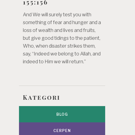
155:156
And We will surely test you with
something of fear and hunger and a
loss of wealth and lives and fruits,
but give good tidings to the patient,
Who, when disaster strikes them,
say, “Indeed we belong to Allah, and
indeed to Him we will return.”
Kategori
BLOG
CERPEN