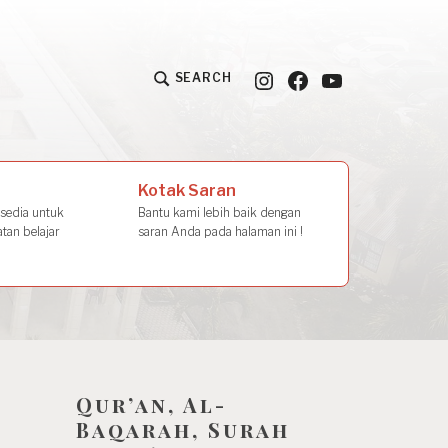
Instagram
Facebook
YouTube
SEARCH
la Amal
Kotak Saran
rsedia untuk
Bantu kami lebih baik dengan
tan belajar
saran Anda pada halaman ini !
Qur’an, Al-
Baqarah, Surah