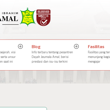
Dayah Jeuma
Place of The Future Leader
Blog
Fasilitas
expand
expand
child
child
ejarah, visi
Info terbaru tentang pesantren
Fasilitas yang te
menu
menu
 serta unsur
Dayah Jeumala Amal, berisi
menunjang kegia
n saat ini
prestasi dan isu-isu terkini
mengajar