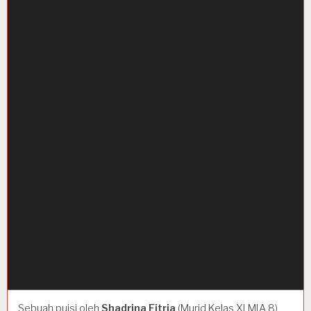
Sebuah puisi oleh
Shadrina
Fitria
(Murid Kelas XI MIA 8)