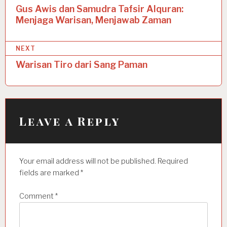
o
Gus Awis dan Samudra Tafsir Alquran:
Menjaga Warisan, Menjawab Zaman
s
t
NEXT
n
Warisan Tiro dari Sang Paman
a
v
i
Leave a Reply
g
a
t
Your email address will not be published.
Required
i
fields are marked
*
o
Comment
*
n