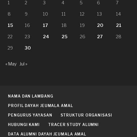
1
2
3
4
5
6
7
8
9
10
11
12
13
14
15
16
17
18
19
20
21
22
23
24
25
26
27
28
29
30
« May
Jul »
NAMA DAN LAMBANG
PROFIL DAYAH JEUMALA AMAL
PENGURUS YAYASAN
STRUKTUR ORGANISASI
HUBUNGI KAMI
TRACER STUDY ALUMNI
DATA ALUMNI DAYAH JEUMALA AMAL