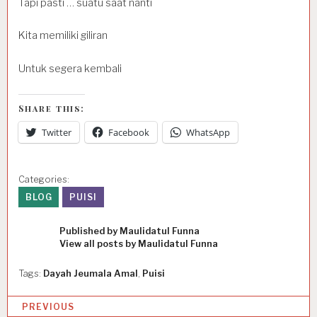
Tapi pasti … suatu saat nanti
Kita memiliki giliran
Untuk segera kembali
Share this:
Twitter
Facebook
WhatsApp
Categories:
BLOG
PUISI
Published by
Maulidatul Funna
View all posts by Maulidatul Funna
Tags:
Dayah Jeumala Amal
,
Puisi
P
PREVIOUS