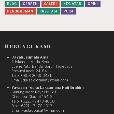
BLOG
CERPEN
GALERI
KEGIATAN
OPINI
PENGUMUMAN
PRESTASI
PUISI
Hubungi kami
Dayah Jeumala Amal
Jl. Iskandar Muda, Keude
Lueng Putu, Bandar Baru – Pidie Jaya
Provinsi Aceh. 24184
Telp : 0853-2049-0431
Email : dja.sekretariat@gmail.com
Yayasan Teuku Laksamana Haji Ibrahim
Gunung Indah Raya No. 55B
Cirendeu, Ciputat 15419
Telp: +6221 – 7470 4060
Fax: +6221 – 7470 4013
Email: yaslak.pusat@gmail.com