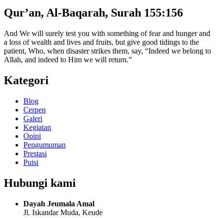
Qur’an, Al-Baqarah, Surah 155:156
And We will surely test you with something of fear and hunger and
a loss of wealth and lives and fruits, but give good tidings to the
patient, Who, when disaster strikes them, say, “Indeed we belong to
Allah, and indeed to Him we will return.”
Kategori
Blog
Cerpen
Galeri
Kegiatan
Opini
Pengumuman
Prestasi
Puisi
Hubungi kami
Dayah Jeumala Amal
Jl. Iskandar Muda, Keude