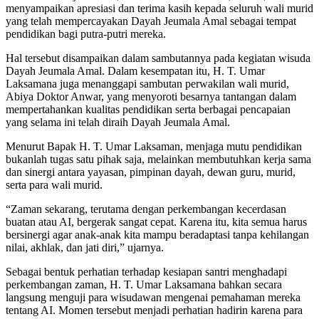
menyampaikan apresiasi dan terima kasih kepada seluruh wali murid
yang telah mempercayakan Dayah Jeumala Amal sebagai tempat
pendidikan bagi putra-putri mereka.
Hal tersebut disampaikan dalam sambutannya pada kegiatan wisuda
Dayah Jeumala Amal. Dalam kesempatan itu, H. T. Umar
Laksamana juga menanggapi sambutan perwakilan wali murid,
Abiya Doktor Anwar, yang menyoroti besarnya tantangan dalam
mempertahankan kualitas pendidikan serta berbagai pencapaian
yang selama ini telah diraih Dayah Jeumala Amal.
Menurut Bapak H. T. Umar Laksaman, menjaga mutu pendidikan
bukanlah tugas satu pihak saja, melainkan membutuhkan kerja sama
dan sinergi antara yayasan, pimpinan dayah, dewan guru, murid,
serta para wali murid.
“Zaman sekarang, terutama dengan perkembangan kecerdasan
buatan atau AI, bergerak sangat cepat. Karena itu, kita semua harus
bersinergi agar anak-anak kita mampu beradaptasi tanpa kehilangan
nilai, akhlak, dan jati diri,” ujarnya.
Sebagai bentuk perhatian terhadap kesiapan santri menghadapi
perkembangan zaman, H. T. Umar Laksamana bahkan secara
langsung menguji para wisudawan mengenai pemahaman mereka
tentang AI. Momen tersebut menjadi perhatian hadirin karena para