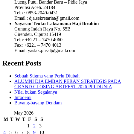
Lueng Putu, Bandar Baru – Pidie Jaya
Provinsi Aceh. 24184
Telp : 0853-2049-0431
Email : dja.sekretariat@gmail.com
Yayasan Teuku Laksamana Haji Ibrahim
Gunung Indah Raya No. 55B
Cirendeu, Ciputat 15419
Telp: +6221 – 7470 4060
Fax: +6221 – 7470 4013
Email: yaslak.pusat@gmail.com
Recent Posts
Sebuah Stigma yang Perlu Diubah
ALUMNI DJA EMBAN PERAN STRATEGIS PADA
GRAND CLOSING ARTFEST 2026 PPI DUNIA
Nilai bukan Segalanya
Infodemi
Bayang-bayang Dendam
May 2026
M
T
W
T
F
S
S
1
2
3
4
5
6
7
8
9
10