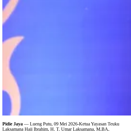
Pidie Jaya
— Lueng Putu, 09 Mei 2026-Ketua Yayasan Teuku
Laksamana Haji Ibrahim, H. T. Umar Laksamana, M.BA,