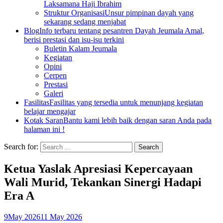
Laksamana Haji Ibrahim
Struktur Organisasi
Unsur pimpinan dayah yang
sekarang sedang menjabat
Blog
Info terbaru tentang pesantren Dayah Jeumala Amal,
berisi prestasi dan isu-isu terkini
Buletin Kalam Jeumala
Kegiatan
Opini
Cerpen
Prestasi
Galeri
Fasilitas
Fasilitas yang tersedia untuk menunjang kegiatan
belajar mengajar
Kotak Saran
Bantu kami lebih baik dengan saran Anda pada
halaman ini !
Search for:
Ketua Yaslak Apresiasi Kepercayaan
Wali Murid, Tekankan Sinergi Hadapi
Era A
9
May 2026
11 May 2026