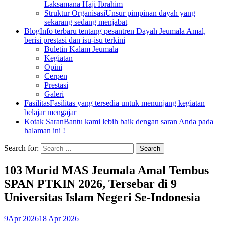
Laksamana Haji Ibrahim
Struktur Organisasi
Unsur pimpinan dayah yang
sekarang sedang menjabat
Blog
Info terbaru tentang pesantren Dayah Jeumala Amal,
berisi prestasi dan isu-isu terkini
Buletin Kalam Jeumala
Kegiatan
Opini
Cerpen
Prestasi
Galeri
Fasilitas
Fasilitas yang tersedia untuk menunjang kegiatan
belajar mengajar
Kotak Saran
Bantu kami lebih baik dengan saran Anda pada
halaman ini !
Search for:
103 Murid MAS Jeumala Amal Tembus
SPAN PTKIN 2026, Tersebar di 9
Universitas Islam Negeri Se-Indonesia
9
Apr 2026
18 Apr 2026