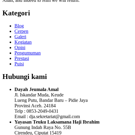
Allah, and indeed to Him we will return.”
Kategori
Blog
Cerpen
Galeri
Kegiatan
Opini
Pengumuman
Prestasi
Puisi
Hubungi kami
Dayah Jeumala Amal
Jl. Iskandar Muda, Keude
Lueng Putu, Bandar Baru – Pidie Jaya
Provinsi Aceh. 24184
Telp : 0853-2049-0431
Email : dja.sekretariat@gmail.com
Yayasan Teuku Laksamana Haji Ibrahim
Gunung Indah Raya No. 55B
Cirendeu, Ciputat 15419