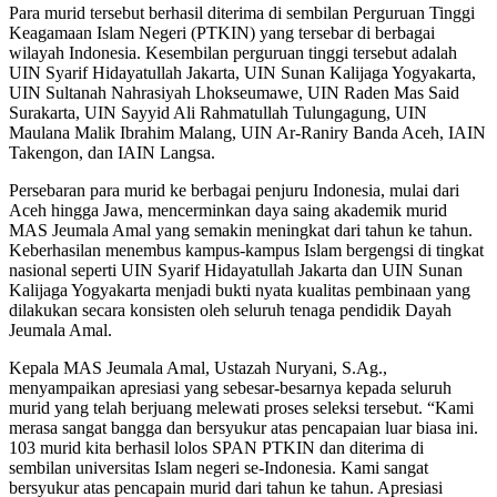
Para murid tersebut berhasil diterima di sembilan Perguruan Tinggi
Keagamaan Islam Negeri (PTKIN) yang tersebar di berbagai
wilayah Indonesia. Kesembilan perguruan tinggi tersebut adalah
UIN Syarif Hidayatullah Jakarta, UIN Sunan Kalijaga Yogyakarta,
UIN Sultanah Nahrasiyah Lhokseumawe, UIN Raden Mas Said
Surakarta, UIN Sayyid Ali Rahmatullah Tulungagung, UIN
Maulana Malik Ibrahim Malang, UIN Ar-Raniry Banda Aceh, IAIN
Takengon, dan IAIN Langsa.
Persebaran para murid ke berbagai penjuru Indonesia, mulai dari
Aceh hingga Jawa, mencerminkan daya saing akademik murid
MAS Jeumala Amal yang semakin meningkat dari tahun ke tahun.
Keberhasilan menembus kampus-kampus Islam bergengsi di tingkat
nasional seperti UIN Syarif Hidayatullah Jakarta dan UIN Sunan
Kalijaga Yogyakarta menjadi bukti nyata kualitas pembinaan yang
dilakukan secara konsisten oleh seluruh tenaga pendidik Dayah
Jeumala Amal.
Kepala MAS Jeumala Amal, Ustazah Nuryani, S.Ag.,
menyampaikan apresiasi yang sebesar-besarnya kepada seluruh
murid yang telah berjuang melewati proses seleksi tersebut. “Kami
merasa sangat bangga dan bersyukur atas pencapaian luar biasa ini.
103 murid kita berhasil lolos SPAN PTKIN dan diterima di
sembilan universitas Islam negeri se-Indonesia. Kami sangat
bersyukur atas pencapain murid dari tahun ke tahun. Apresiasi