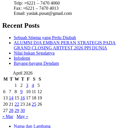
Telp: +6221 – 7470 4060
Fax: +6221 – 7470 4013
Email: yaslak.pusat@gmail.com
Recent Posts
Sebuah Stigma yang Perlu Diubah
ALUMNI DJA EMBAN PERAN STRATEGIS PADA
GRAND CLOSING ARTFEST 2026 PPI DUNIA
Nilai bukan Segalanya
Infodemi
Bayang-bayang Dendam
April 2026
M
T
W
T
F
S
S
1
2
3
4
5
6
7
8
9
10
11
12
13
14
15
16
17
18
19
20
21
22
23
24
25
26
27
28
29
30
« Mar
May »
Nama dan Lambang