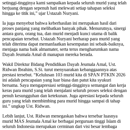
setinggi-tingginya kami sampaikan kepada seluruh murid yang telah
berjuang dengan sepenuh hati melewati setiap tahapan seleksi
hingga ke titik ini,” ujar Ustazah Nuryani.
Ia juga menyebut bahwa keberhasilan ini merupakan hasil dari
proses panjang yang melibatkan banyak pihak. Menurutnya, sinergi
antara guru, orang tua, dan murid menjadi kunci utama di balik
pencapaian tersebut. Ustazah Nuryani berharap para murid yang
telah diterima dapat memanfaatkan kesempatan ini sebaik-baiknya,
menjaga nama baik almamater, serta terus mengharumkan nama
Dayah Jeumala Amal di manapun mereka berada.
Wakil Direktur Bidang Pendidikan Dayah Jeumala Amal, Ust.
Ridwan Ibrahim, S.Si. turut menyuarakan kebanggaannya atas
prestasi tersebut. “Kelulusan 103 murid kita di SPAN PTKIN 2026
ini adalah pencapaian yang luar biasa dan patut kita syukuri
bersama. Saya mengapresiasi setinggi-tingginya semangat dan kerja
keras para murid yang telah menjalani seluruh proses seleksi dengan
penuh kesungguhan dan ketekunan. Juga apresiasi kepada seluruh
guru yang telah membimbing para murid hingga sampai di tahap
ini.” ungkap Ust. Ridwan.
Lebih lanjut, Ust. Ridwan menegaskan bahwa tersebar luasnya
murid MAS Jeumala Amal ke berbagai perguruan tinggi Islam di
seluruh Indonesia merupakan cerminan dari visi besar lembaga