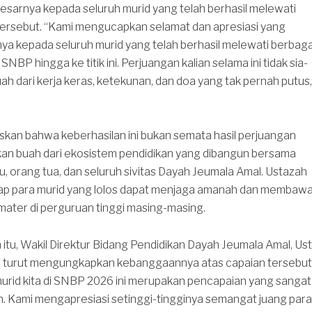
esarnya kepada seluruh murid yang telah berhasil melewati
 tersebut. “Kami mengucapkan selamat dan apresiasi yang
ya kepada seluruh murid yang telah berhasil melewati berbaga
SNBP hingga ke titik ini. Perjuangan kalian selama ini tidak sia-
buah dari kerja keras, ketekunan, dan doa yang tak pernah putus,
skan bahwa keberhasilan ini bukan semata hasil perjuangan
nkan buah dari ekosistem pendidikan yang dibangun bersama
u, orang tua, dan seluruh sivitas Dayah Jeumala Amal. Ustazah
ap para murid yang lolos dapat menjaga amanah dan membaw
ater di perguruan tinggi masing-masing.
tu, Wakil Direktur Bidang Pendidikan Dayah Jeumala Amal, Ust
, turut mengungkapkan kebanggaannya atas capaian tersebut
murid kita di SNBP 2026 ini merupakan pencapaian yang sangat
Kami mengapresiasi setinggi-tingginya semangat juang para