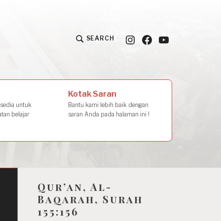
Instagram
Facebook
YouTube
SEARCH
la Amal
Kotak Saran
rsedia untuk
Bantu kami lebih baik dengan
tan belajar
saran Anda pada halaman ini !
Qur’an, Al-
Baqarah, Surah
155:156