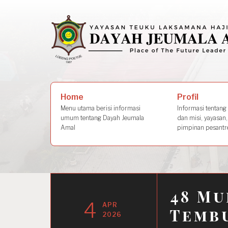
Skip
to
content
Search
Profil
Home
for:
Informasi tentang s
Menu utama berisi informasi
dan misi, yayasan,
umum tentang Dayah Jeumala
pimpinan pesantre
Amal
48 Mu
4
APR
Tembu
2026