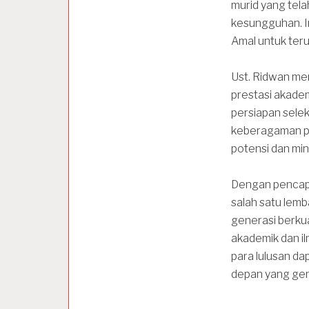
murid yang tela
kesungguhan. In
Amal untuk ter
Ust. Ridwan me
prestasi akadem
persiapan selek
keberagaman pr
potensi dan min
Dengan pencapa
salah satu lem
generasi berkua
akademik dan i
para lulusan d
depan yang gem