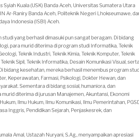
as Syiah Kuala (USK) Banda Aceh, Universitas Sumatera Utara
IN Ar-Raniry Banda Aceh, Politeknik Negeri Lhokseumawe, da
udaya Indonesia (ISBI) Aceh.
studi yang berhasil dimasuki pun sangat beragam. Di bidang
ogi, para murid diterima di program studi Informatika, Teknik
Geologi, Teknik Industri, Teknik Kimia, Teknik Komputer, Teknik
eknik Sipil, Teknik Informatika, Desain Komunikasi Visual, sert
 Di bidang kesehatan, mereka berhasil menembus program stud
er, Keperawatan, Farmasi, Psikologi, Dokter Hewan, dan
arakat. Sementara di bidang sosial, humaniora, dan
a murid diterima di jurusan Manajemen, Akuntansi, Ekonomi
ukum, Ilmu Hukum, Ilmu Komunikasi, Ilmu Pemerintahan, PGSD
sa Inggris, Pendidikan Sejarah, Penjaskesrek, dan
mala Amal, Ustazah Nuryani, S.Ag., menyampaikan apresiasi