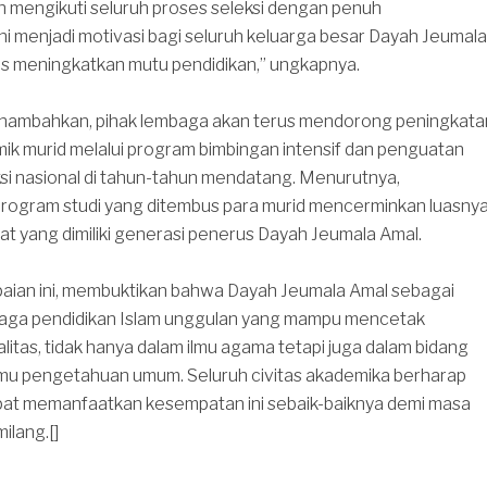
h mengikuti seluruh proses seleksi dengan penuh
i menjadi motivasi bagi seluruh keluarga besar Dayah Jeumala
us meningkatkan mutu pendidikan,” ungkapnya.
nambahkan, pihak lembaga akan terus mendorong peningkata
ik murid melalui program bimbingan intensif dan penguatan
si nasional di tahun-tahun mendatang. Menurutnya,
ogram studi yang ditembus para murid mencerminkan luasny
at yang dimiliki generasi penerus Dayah Jeumala Amal.
ian ini, membuktikan bahwa Dayah Jeumala Amal sebagai
baga pendidikan Islam unggulan yang mampu mencetak
litas, tidak hanya dalam ilmu agama tetapi juga dalam bidang
lmu pengetahuan umum. Seluruh civitas akademika berharap
apat memanfaatkan kesempatan ini sebaik-baiknya demi masa
ilang.[]