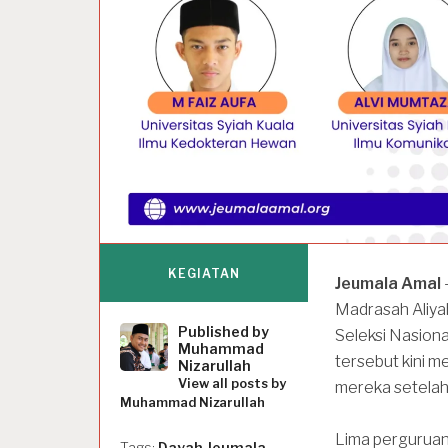
KEGIATAN
Jeumala Amal
Madrasah Aliyah
Published by
Seleksi Nasiona
Muhammad
tersebut kini 
Nizarullah
View all posts by
mereka setelah 
Muhammad Nizarullah
Lima perguruan 
Tags:
Dayah Jeumala