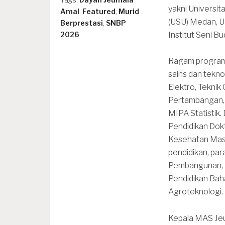
yakni Universit
Amal
,
Featured
,
Murid
(USU) Medan, U
Berprestasi
,
SNBP
2026
Institut Seni B
Ragam program 
sains dan teknol
Elektro, Teknik 
Pertambangan, T
MIPA Statistik.
Pendidikan Dokt
Kesehatan Masy
pendidikan, par
Pembangunan, H
Pendidikan Baha
Agroteknologi.
Kepala MAS Jeu