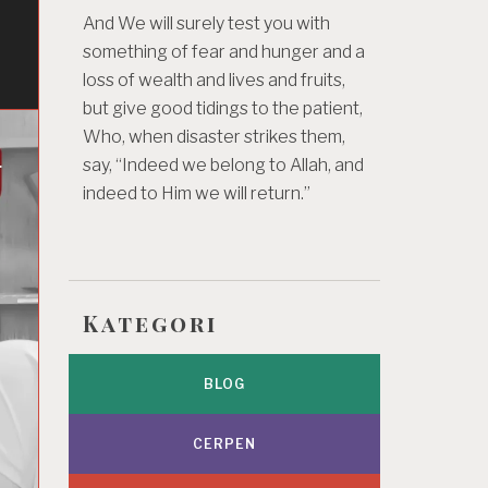
And We will surely test you with
something of fear and hunger and a
loss of wealth and lives and fruits,
but give good tidings to the patient,
Who, when disaster strikes them,
say, “Indeed we belong to Allah, and
indeed to Him we will return.”
Kategori
BLOG
CERPEN