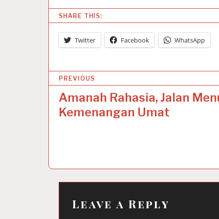
SHARE THIS:
Twitter
Facebook
WhatsApp
P
PREVIOUS
o
Amanah Rahasia, Jalan Men
s
Kemenangan Umat
t
n
a
v
i
Leave a Reply
g