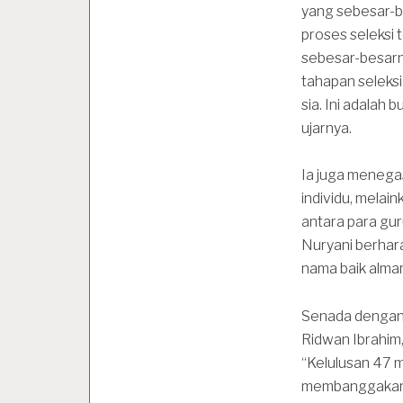
yang sebesar-b
proses seleksi
sebesar-besarn
tahapan seleksi 
sia. Ini adalah 
ujarnya.
Ia juga menega
individu, melai
antara para gur
Nuryani berhar
nama baik almam
Senada dengan i
Ridwan Ibrahim
“Kelulusan 47 
membanggakan. 