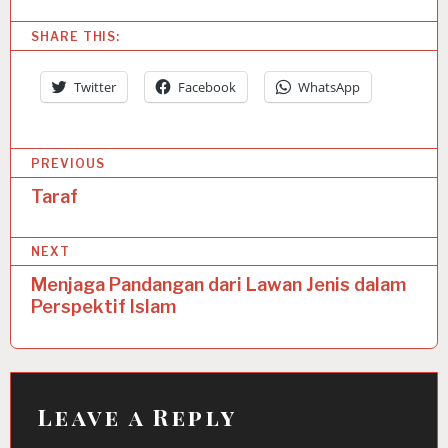
SHARE THIS:
Twitter
Facebook
WhatsApp
P
PREVIOUS
o
Taraf
s
NEXT
t
Menjaga Pandangan dari Lawan Jenis dalam
n
Perspektif Islam
a
v
i
Leave a Reply
g