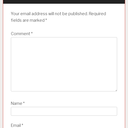
a
t
Your email address will not be published.
Required
i
fields are marked
*
o
Comment
*
n
Name
*
Email
*