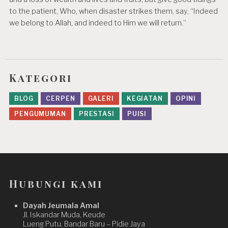
to the patient, Who, when disaster strikes them, say, “Indeed
we belong to Allah, and indeed to Him we will return.”
Kategori
BLOG
CERPEN
GALERI
KEGIATAN
OPINI
PENGUMUMAN
PRESTASI
PUISI
Hubungi kami
Dayah Jeumala Amal
Jl. Iskandar Muda, Keude
Lueng Putu, Bandar Baru – Pidie Jaya