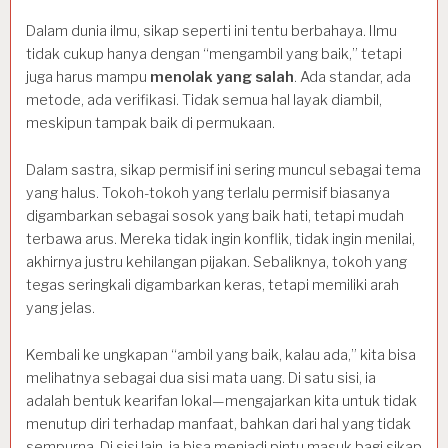
Dalam dunia ilmu, sikap seperti ini tentu berbahaya. Ilmu
tidak cukup hanya dengan “mengambil yang baik,” tetapi
juga harus mampu
menolak yang salah
. Ada standar, ada
metode, ada verifikasi. Tidak semua hal layak diambil,
meskipun tampak baik di permukaan.
Dalam sastra, sikap permisif ini sering muncul sebagai tema
yang halus. Tokoh-tokoh yang terlalu permisif biasanya
digambarkan sebagai sosok yang baik hati, tetapi mudah
terbawa arus. Mereka tidak ingin konflik, tidak ingin menilai,
akhirnya justru kehilangan pijakan. Sebaliknya, tokoh yang
tegas seringkali digambarkan keras, tetapi memiliki arah
yang jelas.
Kembali ke ungkapan “ambil yang baik, kalau ada,” kita bisa
melihatnya sebagai dua sisi mata uang. Di satu sisi, ia
adalah bentuk kearifan lokal—mengajarkan kita untuk tidak
menutup diri terhadap manfaat, bahkan dari hal yang tidak
sempurna. Di sisi lain, ia bisa menjadi pintu masuk bagi sikap