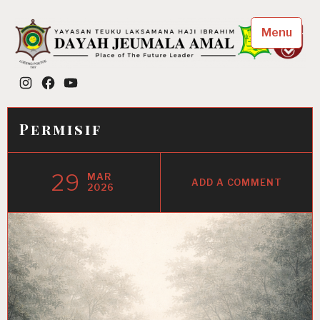
Skip
to
Menu
content
Dayah Jeumala Amal
Instagram
Facebook
YouTube
Place of The Future Leader
Permisif
29
MAR
ADD A COMMENT
2026