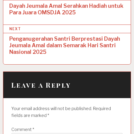
o
Dayah Jeumala Amal Serahkan Hadiah untuk
Para Juara OMSDJA 2025
s
t
NEXT
n
Penganugerahan Santri Berprestasi Dayah
a
Jeumala Amal dalam Semarak Hari Santri
Nasional 2025
v
i
g
a
Leave a Reply
t
i
Your email address will not be published.
Required
o
fields are marked
*
n
Comment
*