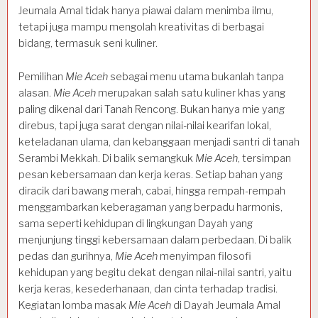
Jeumala Amal tidak hanya piawai dalam menimba ilmu,
tetapi juga mampu mengolah kreativitas di berbagai
bidang, termasuk seni kuliner.
Pemilihan
Mie Aceh
sebagai menu utama bukanlah tanpa
alasan.
Mie Aceh
merupakan salah satu kuliner khas yang
paling dikenal dari Tanah Rencong. Bukan hanya mie yang
direbus, tapi juga sarat dengan nilai-nilai kearifan lokal,
keteladanan ulama, dan kebanggaan menjadi santri di tanah
Serambi Mekkah. Di balik semangkuk
Mie Aceh
, tersimpan
pesan kebersamaan dan kerja keras. Setiap bahan yang
diracik dari bawang merah, cabai, hingga rempah-rempah
menggambarkan keberagaman yang berpadu harmonis,
sama seperti kehidupan di lingkungan Dayah yang
menjunjung tinggi kebersamaan dalam perbedaan. Di balik
pedas dan gurihnya,
Mie Aceh
menyimpan filosofi
kehidupan yang begitu dekat dengan nilai-nilai santri, yaitu
kerja keras, kesederhanaan, dan cinta terhadap tradisi.
Kegiatan lomba masak
Mie Aceh
di Dayah Jeumala Amal