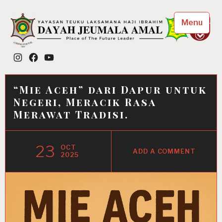
Skip
to
Menu
content
Dayah Jeumala Amal
Instagram
Facebook
YouTube
Place of The Future Leader
“Mie Aceh” dari Dapur untuk
Negeri, Meracik Rasa
Merawat Tradisi.
23
OCT
ADD A COMMENT
2025