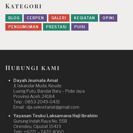
Kategori
BLOG
CERPEN
GALERI
KEGIATAN
OPINI
PENGUMUMAN
PRESTASI
PUISI
Hubungi kami
Dayah Jeumala Amal
Jl. Iskandar Muda, Keude
Lueng Putu, Bandar Baru – Pidie Jaya
Provinsi Aceh. 24184
Telp : 0853-2049-0431
Email : dja.sekretariat@gmail.com
Yayasan Teuku Laksamana Haji Ibrahim
Gunung Indah Raya No. 55B
Cirendeu, Ciputat 15419
Telp: +6221 – 7470 4060