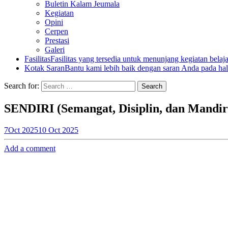
Buletin Kalam Jeumala
Kegiatan
Opini
Cerpen
Prestasi
Galeri
Fasilitas
Fasilitas yang tersedia untuk menunjang kegiatan belaj
Kotak Saran
Bantu kami lebih baik dengan saran Anda pada hal
Search for:
SENDIRI (Semangat, Disiplin, dan Mandir
7
Oct 2025
10 Oct 2025
Add a comment