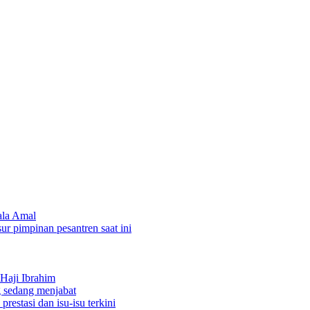
ala Amal
sur pimpinan pesantren saat ini
Haji Ibrahim
 sedang menjabat
restasi dan isu-isu terkini