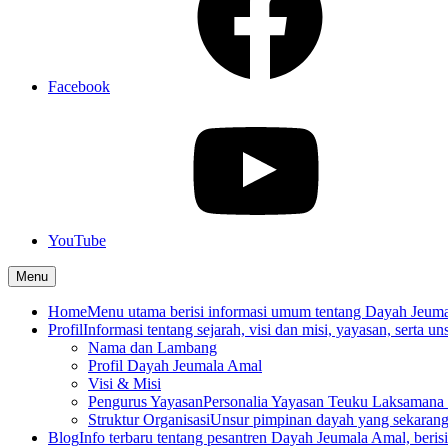
Facebook
YouTube
Menu
Home
Menu utama berisi informasi umum tentang Dayah Jeum
Profil
Informasi tentang sejarah, visi dan misi, yayasan, serta un
Nama dan Lambang
Profil Dayah Jeumala Amal
Visi & Misi
Pengurus Yayasan
Personalia Yayasan Teuku Laksamana 
Struktur Organisasi
Unsur pimpinan dayah yang sekarang
Blog
Info terbaru tentang pesantren Dayah Jeumala Amal, berisi p