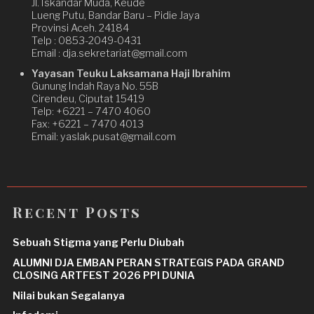
Jl. Iskandar Muda, Keude
Lueng Putu, Bandar Baru – Pidie Jaya
Provinsi Aceh. 24184
Telp : 0853-2049-0431
Email : dja.sekretariat@gmail.com
Yayasan Teuku Laksamana Haji Ibrahim
Gunung Indah Raya No. 55B
Cirendeu, Ciputat 15419
Telp: +6221 – 7470 4060
Fax: +6221 – 7470 4013
Email: yaslak.pusat@gmail.com
Recent Posts
Sebuah Stigma yang Perlu Diubah
ALUMNI DJA EMBAN PERAN STRATEGIS PADA GRAND
CLOSING ARTFEST 2026 PPI DUNIA
Nilai bukan Segalanya