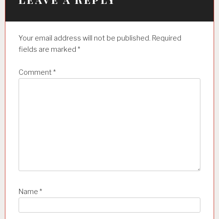
a
t
Your email address will not be published.
Required
i
fields are marked
*
o
n
Comment
*
Name
*