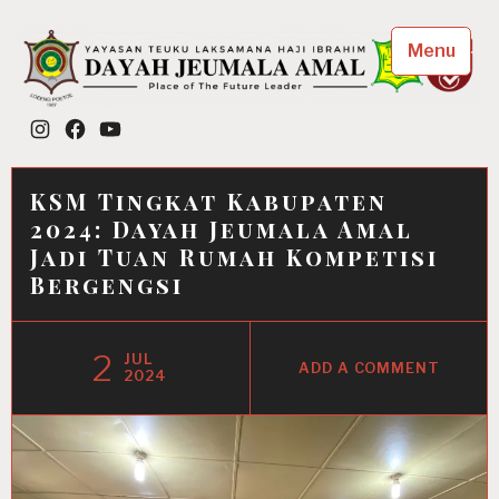
Skip
to
Menu
content
Dayah Jeumala Amal
Instagram
Facebook
YouTube
Place of The Future Leader
KSM Tingkat Kabupaten
2024: Dayah Jeumala Amal
Jadi Tuan Rumah Kompetisi
Bergengsi
2
JUL
ADD A COMMENT
2024