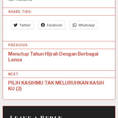
SHARE THIS:
Twitter
Facebook
WhatsApp
P
PREVIOUS
o
Menutup Tahun Hijrah Dengan Berbagai
Lensa
s
t
NEXT
n
PILIH KASIHMU TAK MELURUHKAN KASIH
a
KU (2)
v
i
g
Leave a Reply