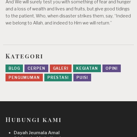
And We will surely test you with something of fear and hunger
and a loss of wealth and lives and fruits, but give good tidings
to the patient, Who, when disaster strikes them, say, “Indeed
we belong to Allah, and indeed to Him we will return.”
Kategori
BLOG
CERPEN
GALERI
KEGIATAN
OPINI
PENGUMUMAN
PRESTASI
PUISI
Hubungi kami
Dayah Jeumala Amal