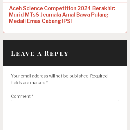
n
Aceh Science Competition 2024 Berakhir:
a
Murid MTsS Jeumala Amal Bawa Pulang
Medali Emas Cabang IPS!
v
i
g
a
Leave a Reply
t
i
Your email address will not be published.
Required
o
fields are marked
*
n
Comment
*