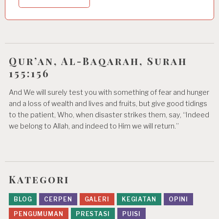
Qur’an, Al-Baqarah, Surah
155:156
And We will surely test you with something of fear and hunger
and a loss of wealth and lives and fruits, but give good tidings
to the patient, Who, when disaster strikes them, say, “Indeed
we belong to Allah, and indeed to Him we will return.”
Kategori
BLOG
CERPEN
GALERI
KEGIATAN
OPINI
PENGUMUMAN
PRESTASI
PUISI