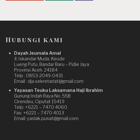
Hubungi kami
Dayah Jeumala Amal
Jl. Iskandar Muda, Keude
Lueng Putu, Bandar Baru – Pidie Jaya
Provinsi Aceh. 24184
Telp : 0853-2049-0431
Email : dja.sekretariat@gmail.com
Yayasan Teuku Laksamana Haji Ibrahim
Gunung Indah Raya No. 55B
Cirendeu, Ciputat 15419
Telp: +6221 – 7470 4060
Fax: +6221 – 7470 4013
Email: yaslak.pusat@gmail.com