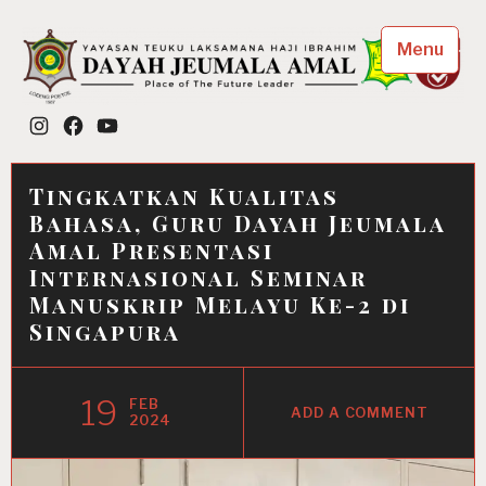
Skip
to
Menu
content
Dayah Jeumala Amal
Instagram
Facebook
YouTube
Place of The Future Leader
Tingkatkan Kualitas
Bahasa, Guru Dayah Jeumala
Amal Presentasi
Internasional Seminar
Manuskrip Melayu Ke-2 di
Singapura
19
FEB
ADD A COMMENT
2024