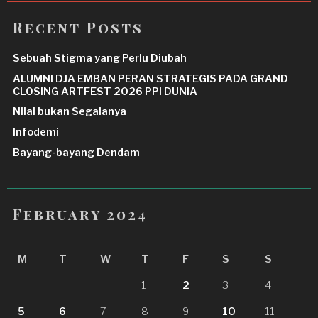
Recent Posts
Sebuah Stigma yang Perlu Diubah
ALUMNI DJA EMBAN PERAN STRATEGIS PADA GRAND
CLOSING ARTFEST 2026 PPI DUNIA
Nilai bukan Segalanya
Infodemi
Bayang-bayang Dendam
February 2024
M
T
W
T
F
S
S
1
2
3
4
5
6
7
8
9
10
11