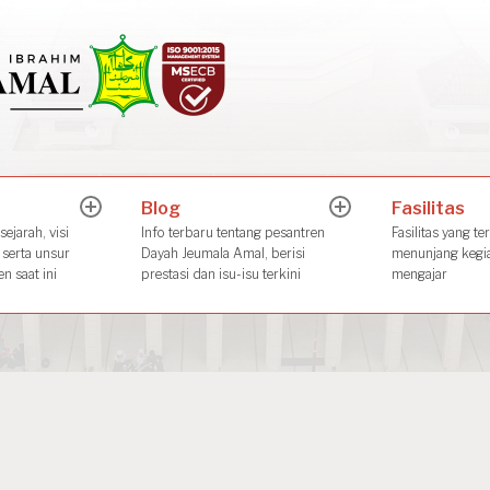
Dayah Jeuma
Place of The Future Leader
Blog
Fasilitas
expand
expand
child
child
ejarah, visi
Info terbaru tentang pesantren
Fasilitas yang te
menu
menu
 serta unsur
Dayah Jeumala Amal, berisi
menunjang kegia
n saat ini
prestasi dan isu-isu terkini
mengajar