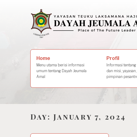
Skip
to
content
Search
Profil
Home
for:
Informasi tentang s
Menu utama berisi informasi
dan misi, yayasan,
umum tentang Dayah Jeumala
pimpinan pesantre
Amal
Day:
January 7, 2024