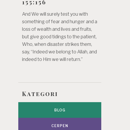
155:156
And We will surely test you with
something of fear and hunger and a
loss of wealth and lives and fruits,
but give good tidings to the patient,
Who, when disaster strikes them,
say, “Indeed we belong to Allah, and
indeed to Him we will return.”
Kategori
BLOG
CERPEN