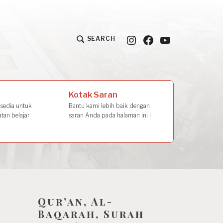
Instagram
Facebook
YouTube
SEARCH
la Amal
Kotak Saran
rsedia untuk
Bantu kami lebih baik dengan
tan belajar
saran Anda pada halaman ini !
Qur’an, Al-
Baqarah, Surah