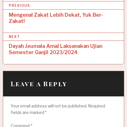
P
PREVIOUS
o
Mengenal Zakat Lebih Dekat, Yuk Ber-
Zakat!
s
t
NEXT
n
Dayah Jeumala Amal Laksanakan Ujian
a
Semester Ganjil 2023/2024
v
i
g
Leave a Reply
a
t
Your email address will not be published.
Required
i
fields are marked
*
o
Comment
*