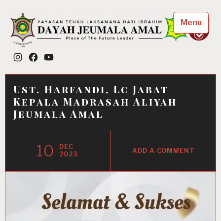
Skip
to
Menu
content
Dayah Jeumala Amal
Instagram
Facebook
YouTube
Place of The Future Leader
Ust. Harfandi, Lc Jabat
Kepala Madrasah Aliyah
Jeumala Amal
10
DEC
ADD A COMMENT
2023