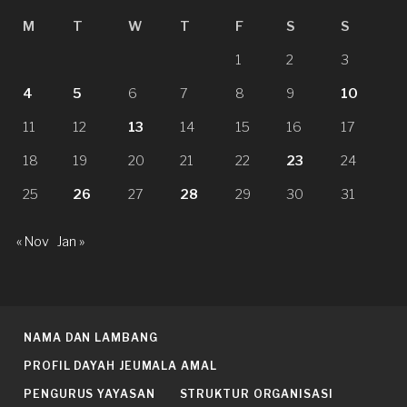
M
T
W
T
F
S
S
1
2
3
4
5
6
7
8
9
10
11
12
13
14
15
16
17
18
19
20
21
22
23
24
25
26
27
28
29
30
31
« Nov
Jan »
NAMA DAN LAMBANG
PROFIL DAYAH JEUMALA AMAL
PENGURUS YAYASAN
STRUKTUR ORGANISASI