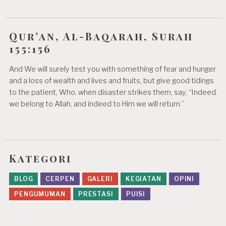
Qur’an, Al-Baqarah, Surah
155:156
And We will surely test you with something of fear and hunger
and a loss of wealth and lives and fruits, but give good tidings
to the patient, Who, when disaster strikes them, say, “Indeed
we belong to Allah, and indeed to Him we will return.”
Kategori
BLOG
CERPEN
GALERI
KEGIATAN
OPINI
PENGUMUMAN
PRESTASI
PUISI