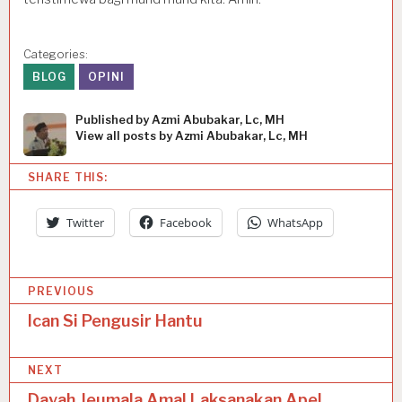
Categories:
BLOG
OPINI
Published by
Azmi Abubakar, Lc, MH
View all posts by Azmi Abubakar, Lc, MH
SHARE THIS:
Twitter
Facebook
WhatsApp
P
PREVIOUS
o
Ican Si Pengusir Hantu
s
NEXT
t
Dayah Jeumala Amal Laksanakan Apel