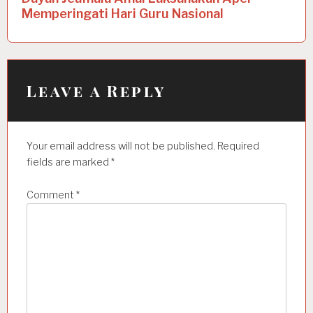
n
Memperingati Hari Guru Nasional
a
v
i
Leave a Reply
g
a
t
Your email address will not be published.
Required
i
fields are marked
*
o
Comment
*
n