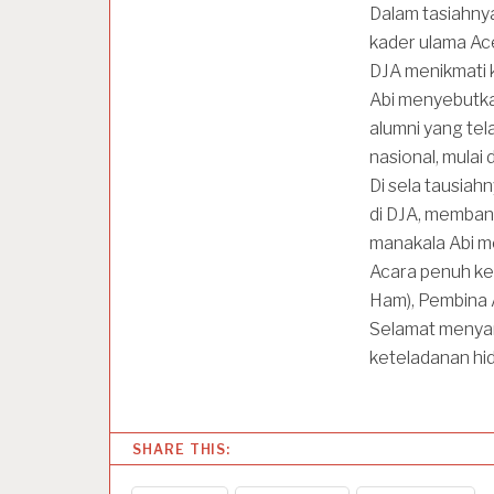
Dalam tasiahny
kader ulama Ac
DJA menikmati k
Abi menyebutka
alumni yang tel
nasional, mulai 
Di sela tausia
di DJA, membang
manakala Abi m
Acara penuh keb
Ham), Pembina 
Selamat menyamb
keteladanan hid
SHARE THIS: