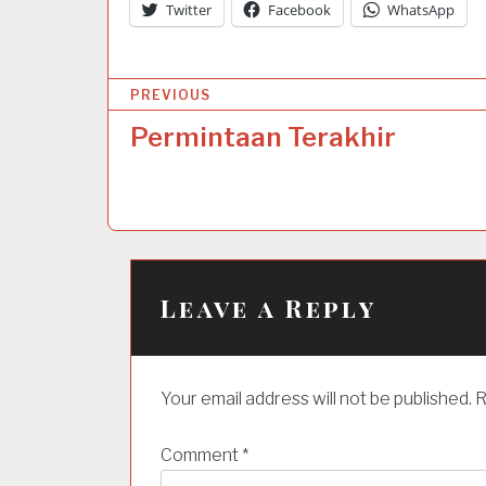
Twitter
Facebook
WhatsApp
P
PREVIOUS
o
Permintaan Terakhir
s
t
n
a
Leave a Reply
v
i
g
Your email address will not be published.
R
a
t
Comment
*