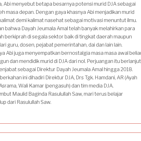
a, Abi menyebut betapa besarnya potensi murid DJA sebagai
eh masa depan. Dengan gaya khasnya Abi menjadikan murid
alimat demi kalimat nasehat sebagai motivasi menuntut ilmu.
n bahwa Dayah Jeumala Amal telah banyak melahirkan para
ah berkiprah di segala sektor baik di tingkat daerah maupun
dari guru, dosen, pejabat pemerintahan, dai dan lain lain.
hnya Abi juga menyempatkan bernostalgia masa masa awal belia
un dan mendidik murid di DJA dari nol. Perjuangan itu berlanjut
enjabat sebagai Direktur Dayah Jeumala Amal hingga 2018.
erkahan ini dihadiri Direktur DJA, Drs Tgk. Hamdani, AR (Ayah
Asrama, Wali Kamar (pengasuh) dan tim media DJA.
ut Maulid Baginda Rasulullah Saw, mari terus belajar
up dari Rasulullah Saw.