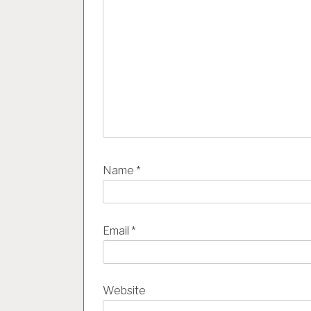
i
o
n
Name
*
Email
*
Website