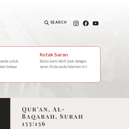
Instagram
Facebook
YouTube
SEARCH
la Amal
Kotak Saran
rsedia untuk
Bantu kami lebih baik dengan
tan belajar
saran Anda pada halaman ini !
Qur’an, Al-
Baqarah, Surah
155:156