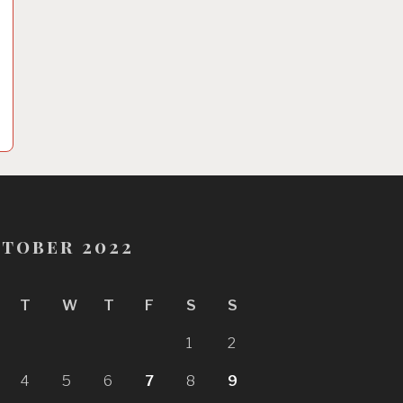
tober 2022
T
W
T
F
S
S
1
2
4
5
6
7
8
9