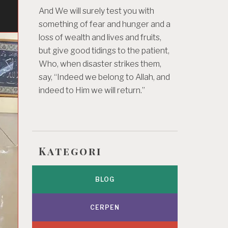
And We will surely test you with
something of fear and hunger and a
loss of wealth and lives and fruits,
but give good tidings to the patient,
Who, when disaster strikes them,
say, “Indeed we belong to Allah, and
indeed to Him we will return.”
Kategori
BLOG
CERPEN