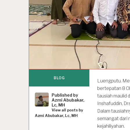
BLOG
Luengputu. Me
bertepatan 8 O
Published by
tausiah maulid 
Azmi Abubakar,
Inshafuddin, Dr
Lc, MH
View all posts by
Dalam tausiahn
Azmi Abubakar, Lc, MH
semangat dari 
kejahiliyahan.