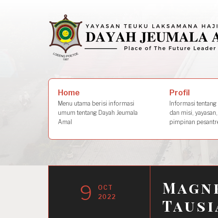
Skip
to
content
Search
Profil
Home
for:
Informasi tentang s
Menu utama berisi informasi
dan misi, yayasan,
umum tentang Dayah Jeumala
pimpinan pesantre
Amal
Magne
9
OCT
2022
Tausi