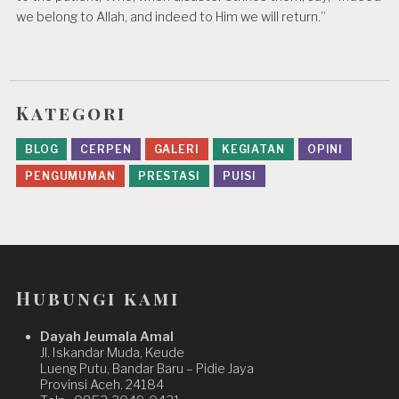
we belong to Allah, and indeed to Him we will return.”
Kategori
BLOG
CERPEN
GALERI
KEGIATAN
OPINI
PENGUMUMAN
PRESTASI
PUISI
Hubungi kami
Dayah Jeumala Amal
Jl. Iskandar Muda, Keude
Lueng Putu, Bandar Baru – Pidie Jaya
Provinsi Aceh. 24184