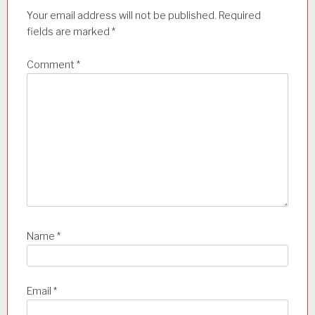
a
Your email address will not be published.
Required
t
fields are marked
*
i
Comment
*
o
n
Name
*
Email
*