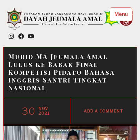
Skip
to
Menu
content
Dayah Jeumala Amal
Instagram
Facebook
YouTube
Place of The Future Leader
Murid MA Jeumala Amal
Lulus ke Babak Final
Kompetisi Pidato Bahasa
Inggris Santri Tingkat
Nasional
30
NOV
ADD A COMMENT
2021