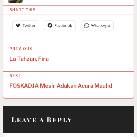
SHARE THIS:
Twitter
Facebook
WhatsApp
P
PREVIOUS
o
La Tahzan, Fira
s
NEXT
t
FOSKADJA Mesir Adakan Acara Maulid
n
a
v
i
Leave a Reply
g