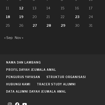
11
12
13
14
15
16
17
18
19
20
21
22
23
24
25
26
27
28
29
30
31
« Sep
Nov »
NAMA DAN LAMBANG
PROFIL DAYAH JEUMALA AMAL
PENGURUS YAYASAN
STRUKTUR ORGANISASI
HUBUNGI KAMI
TRACER STUDY ALUMNI
DATA ALUMNI DAYAH JEUMALA AMAL
Instagram
Facebook
YouTube