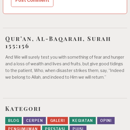
Qur’an, Al-Baqarah, Surah
155:156
And We will surely test you with something of fear and hunger
and a loss of wealth and lives and fruits, but give good tidings
to the patient, Who, when disaster strikes them, say, “Indeed
we belong to Allah, and indeed to Him we will return.”
Kategori
BLOG
CERPEN
GALERI
KEGIATAN
OPINI
PENGUMUMAN
PRESTASI
PUISI