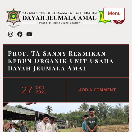
Skip
to
Menu
content
Dayah Jeumala Amal
Instagram
Facebook
YouTube
Place of The Future Leader
Prof. TA Sanny Resmikan
Kebun Organik Unit Usaha
Dayah Jeumala Amal
27
OCT
ADD A COMMENT
2021