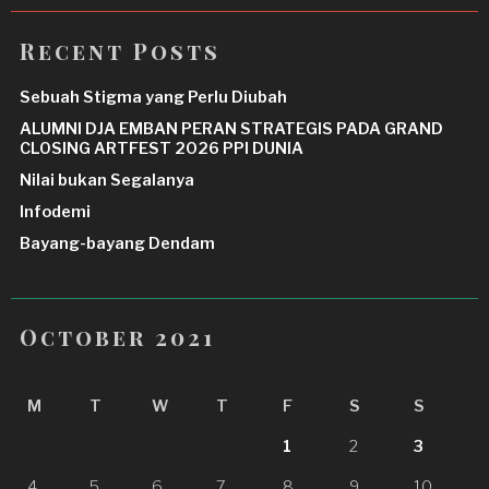
Recent Posts
Sebuah Stigma yang Perlu Diubah
ALUMNI DJA EMBAN PERAN STRATEGIS PADA GRAND
CLOSING ARTFEST 2026 PPI DUNIA
Nilai bukan Segalanya
Infodemi
Bayang-bayang Dendam
October 2021
M
T
W
T
F
S
S
1
2
3
4
5
6
7
8
9
10