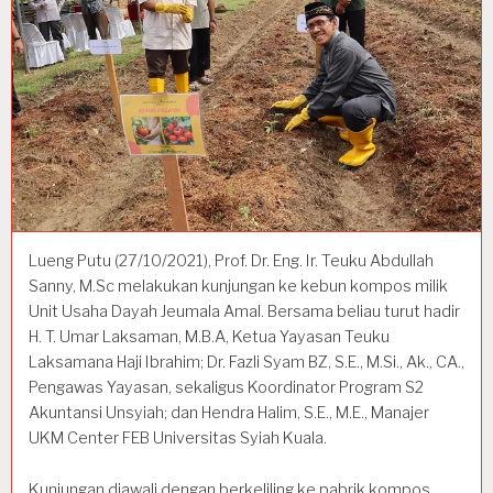
Lueng Putu (27/10/2021), Prof. Dr. Eng. Ir. Teuku Abdullah
Sanny, M.Sc melakukan kunjungan ke kebun kompos milik
Unit Usaha Dayah Jeumala Amal. Bersama beliau turut hadir
H. T. Umar Laksaman, M.B.A, Ketua Yayasan Teuku
Laksamana Haji Ibrahim; Dr. Fazli Syam BZ, S.E., M.Si., Ak., CA.,
Pengawas Yayasan, sekaligus Koordinator Program S2
Akuntansi Unsyiah; dan Hendra Halim, S.E., M.E., Manajer
UKM Center FEB Universitas Syiah Kuala.
Kunjungan diawali dengan berkeliling ke pabrik kompos.