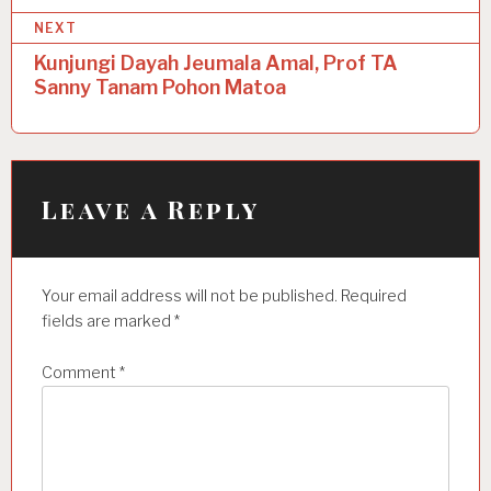
t
NEXT
n
Kunjungi Dayah Jeumala Amal, Prof TA
a
Sanny Tanam Pohon Matoa
v
i
g
Leave a Reply
a
t
Your email address will not be published.
Required
i
fields are marked
*
o
n
Comment
*