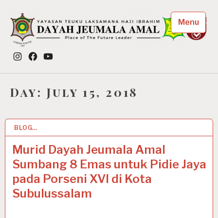
Skip
to
Menu
content
Dayah Jeumala Amal
Instagram
Facebook
YouTube
Place of The Future Leader
Day:
July 15, 2018
BLOG…
15 JUL 2018
Murid Dayah Jeumala Amal
Sumbang 8 Emas untuk Pidie Jaya
pada Porseni XVI di Kota
Subulussalam