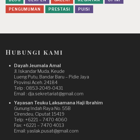
PENGUMUMAN
PRESTASI
PUISI
Hubungi kami
Dayah Jeumala Amal
Jl. Iskandar Muda, Keude
Lueng Putu, Bandar Baru – Pidie Jaya
Provinsi Aceh. 24184
Telp : 0853-2049-0431
Email : dja.sekretariat@gmail.com
Yayasan Teuku Laksamana Haji Ibrahim
Gunung Indah Raya No. 55B
Cirendeu, Ciputat 15419
Telp: +6221 – 7470 4060
Fax: +6221 – 7470 4013
Email: yaslak.pusat@gmail.com