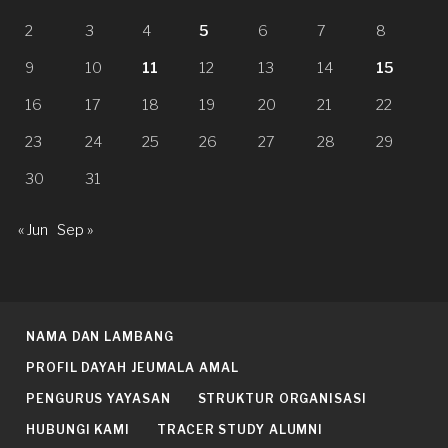
2
3
4
5
6
7
8
9
10
11
12
13
14
15
16
17
18
19
20
21
22
23
24
25
26
27
28
29
30
31
« Jun
Sep »
NAMA DAN LAMBANG
PROFIL DAYAH JEUMALA AMAL
PENGURUS YAYASAN
STRUKTUR ORGANISASI
HUBUNGI KAMI
TRACER STUDY ALUMNI