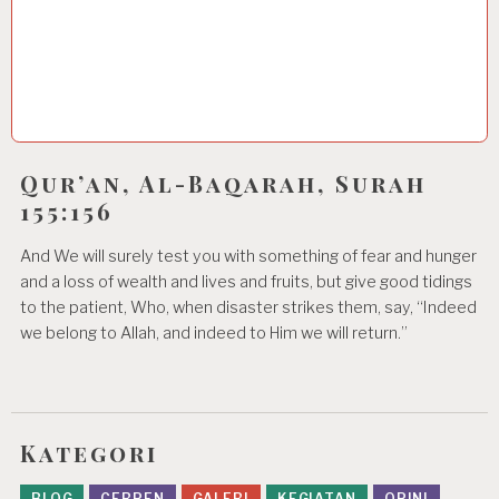
Qur’an, Al-Baqarah, Surah
155:156
And We will surely test you with something of fear and hunger
and a loss of wealth and lives and fruits, but give good tidings
to the patient, Who, when disaster strikes them, say, “Indeed
we belong to Allah, and indeed to Him we will return.”
Kategori
BLOG
CERPEN
GALERI
KEGIATAN
OPINI