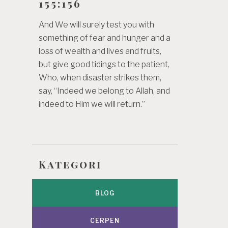
155:156
And We will surely test you with
something of fear and hunger and a
loss of wealth and lives and fruits,
but give good tidings to the patient,
Who, when disaster strikes them,
say, “Indeed we belong to Allah, and
indeed to Him we will return.”
Kategori
BLOG
CERPEN