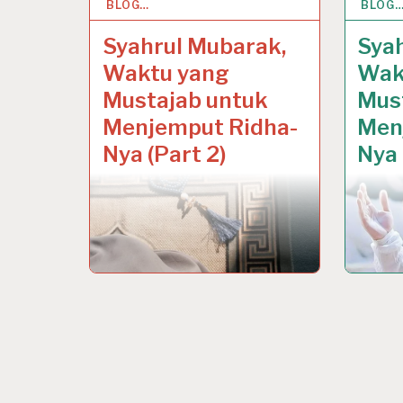
BLOG…
13 MAR 2024
BLOG
13 MA
Syahrul Mubarak,
Sya
Waktu yang
Wak
Mustajab untuk
Mus
Menjemput Ridha-
Men
Nya (Part 2)
Nya 