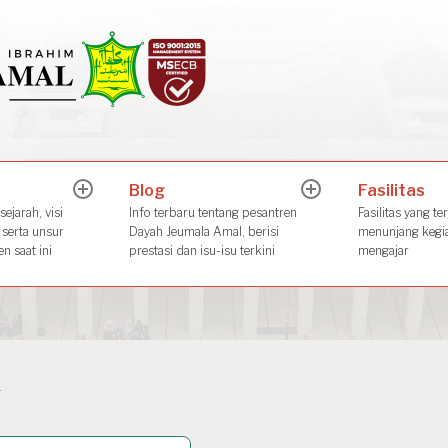
Dayah Jeuma
Place of The Future Leader
Blog
Fasilitas
expand
expand
child
child
ejarah, visi
Info terbaru tentang pesantren
Fasilitas yang te
menu
menu
 serta unsur
Dayah Jeumala Amal, berisi
menunjang kegia
n saat ini
prestasi dan isu-isu terkini
mengajar
k