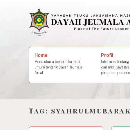
Skip
to
content
Search
Profil
Home
for:
Informasi tentang s
Menu utama berisi informasi
dan misi, yayasan,
umum tentang Dayah Jeumala
pimpinan pesantre
Amal
Tag:
syahrulmubara