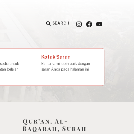
Instagram
Facebook
YouTube
SEARCH
la Amal
Kotak Saran
rsedia untuk
Bantu kami lebih baik dengan
tan belajar
saran Anda pada halaman ini !
Qur’an, Al-
Baqarah, Surah