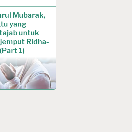
…
R 2024
hrul Mubarak,
tu yang
tajab untuk
jemput Ridha-
(Part 1)