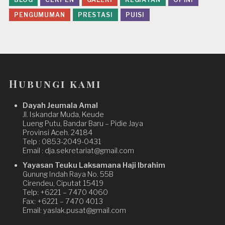
PENGUMUMAN
PRESTASI
PUISI
Hubungi kami
Dayah Jeumala Amal
Jl. Iskandar Muda, Keude
Lueng Putu, Bandar Baru – Pidie Jaya
Provinsi Aceh. 24184
Telp : 0853-2049-0431
Email : dja.sekretariat@gmail.com
Yayasan Teuku Laksamana Haji Ibrahim
Gunung Indah Raya No. 55B
Cirendeu, Ciputat 15419
Telp: +6221 – 7470 4060
Fax: +6221 – 7470 4013
Email: yaslak.pusat@gmail.com