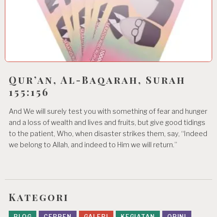
Qur’an, Al-Baqarah, Surah
155:156
And We will surely test you with something of fear and hunger
and a loss of wealth and lives and fruits, but give good tidings
to the patient, Who, when disaster strikes them, say, “Indeed
we belong to Allah, and indeed to Him we will return.”
Kategori
BLOG
CERPEN
GALERI
KEGIATAN
OPINI