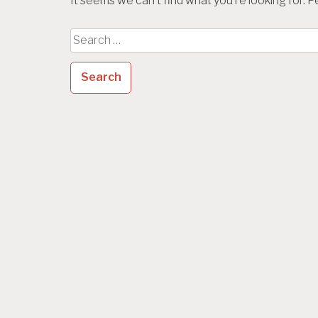
It seems we can’t find what you’re looking for. 
Search
for: