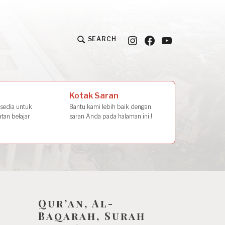
Instagram
Facebook
YouTube
SEARCH
la Amal
Kotak Saran
rsedia untuk
Bantu kami lebih baik dengan
tan belajar
saran Anda pada halaman ini !
Qur’an, Al-
Baqarah, Surah