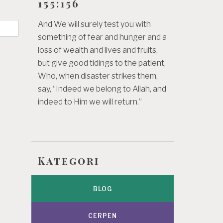
155:156
And We will surely test you with
something of fear and hunger and a
loss of wealth and lives and fruits,
but give good tidings to the patient,
Who, when disaster strikes them,
say, “Indeed we belong to Allah, and
indeed to Him we will return.”
Kategori
BLOG
CERPEN