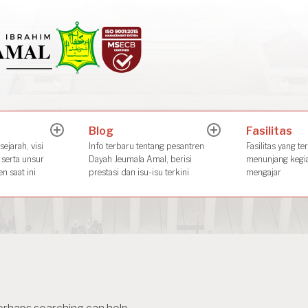
Dayah Jeuma
Place of The Future Leader
Blog
Fasilitas
expand
expand
child
child
ejarah, visi
Info terbaru tentang pesantren
Fasilitas yang te
menu
menu
 serta unsur
Dayah Jeumala Amal, berisi
menunjang kegia
n saat ini
prestasi dan isu-isu terkini
mengajar