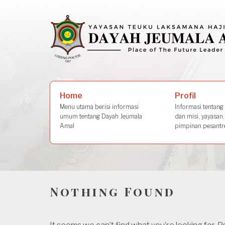
Skip
to
content
Search
Profil
Home
for:
Informasi tentang s
Menu utama berisi informasi
dan misi, yayasan,
umum tentang Dayah Jeumala
pimpinan pesantre
Amal
Nothing Found