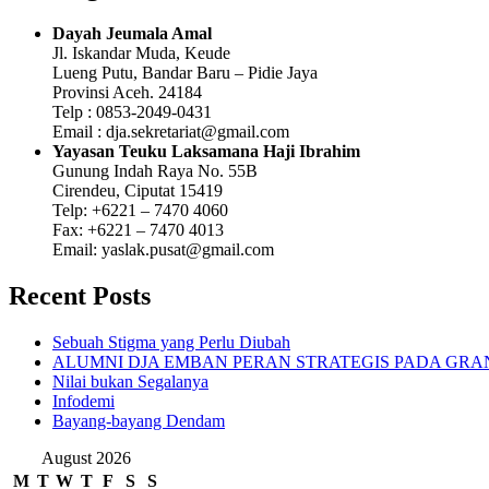
Dayah Jeumala Amal
Jl. Iskandar Muda, Keude
Lueng Putu, Bandar Baru – Pidie Jaya
Provinsi Aceh. 24184
Telp : 0853-2049-0431
Email : dja.sekretariat@gmail.com
Yayasan Teuku Laksamana Haji Ibrahim
Gunung Indah Raya No. 55B
Cirendeu, Ciputat 15419
Telp: +6221 – 7470 4060
Fax: +6221 – 7470 4013
Email: yaslak.pusat@gmail.com
Recent Posts
Sebuah Stigma yang Perlu Diubah
ALUMNI DJA EMBAN PERAN STRATEGIS PADA GRAND
Nilai bukan Segalanya
Infodemi
Bayang-bayang Dendam
August 2026
M
T
W
T
F
S
S