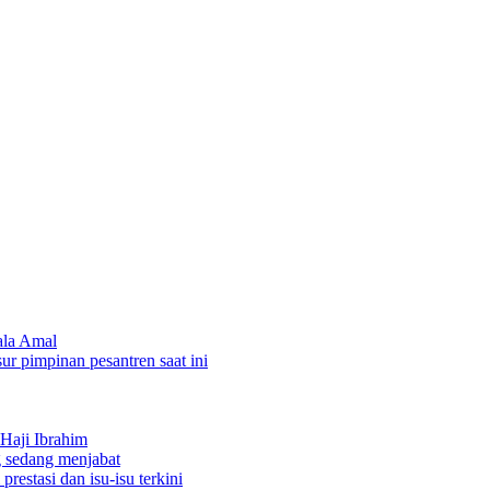
ala Amal
sur pimpinan pesantren saat ini
Haji Ibrahim
 sedang menjabat
restasi dan isu-isu terkini