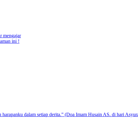
ar mengajar
aman ini !
 harapanku dalam setiap derita.” (Doa Imam Husain AS. di hari Asyur