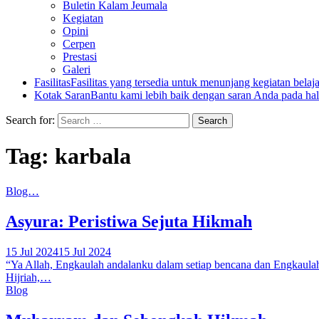
Buletin Kalam Jeumala
Kegiatan
Opini
Cerpen
Prestasi
Galeri
Fasilitas
Fasilitas yang tersedia untuk menunjang kegiatan belaj
Kotak Saran
Bantu kami lebih baik dengan saran Anda pada hal
Search for:
Tag:
karbala
Blog…
Asyura: Peristiwa Sejuta Hikmah
15 Jul 2024
15 Jul 2024
“Ya Allah, Engkaulah andalanku dalam setiap bencana dan Engkaulah
Hijriah,…
Blog