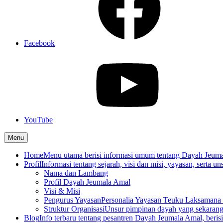
Facebook
YouTube
Menu
Home
Menu utama berisi informasi umum tentang Dayah Jeum
Profil
Informasi tentang sejarah, visi dan misi, yayasan, serta un
Nama dan Lambang
Profil Dayah Jeumala Amal
Visi & Misi
Pengurus Yayasan
Personalia Yayasan Teuku Laksamana 
Struktur Organisasi
Unsur pimpinan dayah yang sekarang
Blog
Info terbaru tentang pesantren Dayah Jeumala Amal, berisi p