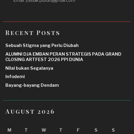
Email: yaslak.pusat@gmail.com
Recent Posts
Sebuah Stigma yang Perlu Diubah
ALUMNI DJA EMBAN PERAN STRATEGIS PADA GRAND
CLOSING ARTFEST 2026 PPI DUNIA
Nilai bukan Segalanya
Infodemi
Bayang-bayang Dendam
August 2026
M
T
W
T
F
S
S