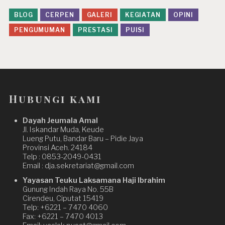
BLOG
CERPEN
GALERI
KEGIATAN
OPINI
PENGUMUMAN
PRESTASI
PUISI
Hubungi kami
Dayah Jeumala Amal
Jl. Iskandar Muda, Keude
Lueng Putu, Bandar Baru – Pidie Jaya
Provinsi Aceh. 24184
Telp : 0853-2049-0431
Email : dja.sekretariat@gmail.com
Yayasan Teuku Laksamana Haji Ibrahim
Gunung Indah Raya No. 55B
Cirendeu, Ciputat 15419
Telp: +6221 – 7470 4060
Fax: +6221 – 7470 4013