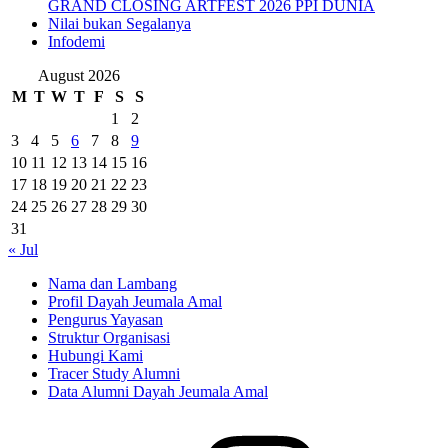
GRAND CLOSING ARTFEST 2026 PPI DUNIA
Nilai bukan Segalanya
Infodemi
August 2026
M
T
W
T
F
S
S
1
2
3
4
5
6
7
8
9
10
11
12
13
14
15
16
17
18
19
20
21
22
23
24
25
26
27
28
29
30
31
« Jul
Nama dan Lambang
Profil Dayah Jeumala Amal
Pengurus Yayasan
Struktur Organisasi
Hubungi Kami
Tracer Study Alumni
Data Alumni Dayah Jeumala Amal