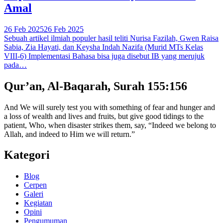
Amal
26 Feb 2025
26 Feb 2025
Sebuah artikel ilmiah populer hasil teliti Nurisa Fazilah, Gwen Raisa
Sabia, Zia Hayati, dan Keysha Indah Nazifa (Murid MTs Kelas
VIII-6) Implementasi Bahasa bisa juga disebut IB yang merujuk
pada…
Qur’an, Al-Baqarah, Surah 155:156
And We will surely test you with something of fear and hunger and
a loss of wealth and lives and fruits, but give good tidings to the
patient, Who, when disaster strikes them, say, “Indeed we belong to
Allah, and indeed to Him we will return.”
Kategori
Blog
Cerpen
Galeri
Kegiatan
Opini
Pengumuman