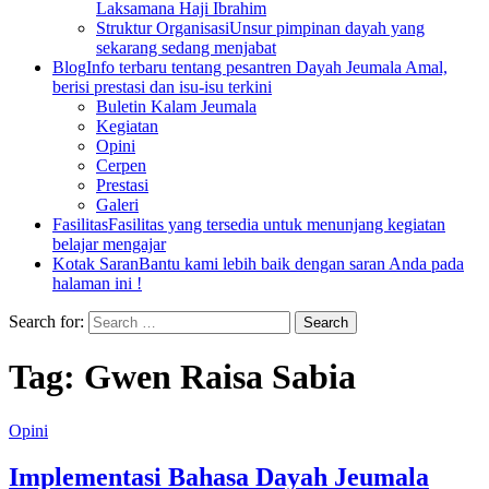
Laksamana Haji Ibrahim
Struktur Organisasi
Unsur pimpinan dayah yang
sekarang sedang menjabat
Blog
Info terbaru tentang pesantren Dayah Jeumala Amal,
berisi prestasi dan isu-isu terkini
Buletin Kalam Jeumala
Kegiatan
Opini
Cerpen
Prestasi
Galeri
Fasilitas
Fasilitas yang tersedia untuk menunjang kegiatan
belajar mengajar
Kotak Saran
Bantu kami lebih baik dengan saran Anda pada
halaman ini !
Search for:
Tag:
Gwen Raisa Sabia
Opini
Implementasi Bahasa Dayah Jeumala