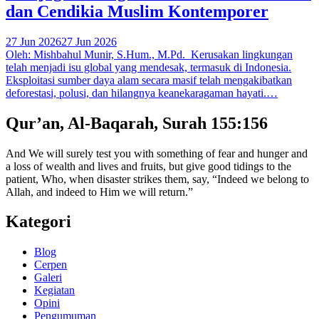
dan Cendikia Muslim Kontemporer
27 Jun 2026
27 Jun 2026
Oleh: Mishbahul Munir, S.Hum., M.Pd. Kerusakan lingkungan
telah menjadi isu global yang mendesak, termasuk di Indonesia.
Eksploitasi sumber daya alam secara masif telah mengakibatkan
deforestasi, polusi, dan hilangnya keanekaragaman hayati.…
Qur’an, Al-Baqarah, Surah 155:156
And We will surely test you with something of fear and hunger and
a loss of wealth and lives and fruits, but give good tidings to the
patient, Who, when disaster strikes them, say, “Indeed we belong to
Allah, and indeed to Him we will return.”
Kategori
Blog
Cerpen
Galeri
Kegiatan
Opini
Pengumuman