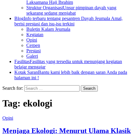
Laksamana Haji Ibrahim
Struktur Organisasi
Unsur pimpinan dayah yang
sekarang sedang menjabat
Blog
Info terbaru tentang pesantren Dayah Jeumala Amal,
berisi prestasi dan isu-isu terkini
Buletin Kalam Jeumala
Kegiatan
Opini
Cerpen
Prestasi
Galeri
Fasilitas
Fasilitas yang tersedia untuk menunjang kegiatan
belajar mengajar
Kotak Saran
Bantu kami lebih baik dengan saran Anda pada
halaman ini !
Search for:
Tag:
ekologi
Opini
Menjaga Ekologi: Menurut Ulama Klasik