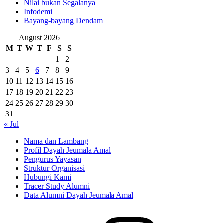
Nilai bukan Segalanya
Infodemi
Bayang-bayang Dendam
August 2026
M
T
W
T
F
S
S
1
2
3
4
5
6
7
8
9
10
11
12
13
14
15
16
17
18
19
20
21
22
23
24
25
26
27
28
29
30
31
« Jul
Nama dan Lambang
Profil Dayah Jeumala Amal
Pengurus Yayasan
Struktur Organisasi
Hubungi Kami
Tracer Study Alumni
Data Alumni Dayah Jeumala Amal