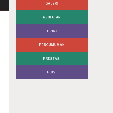
GALERI
KEGIATAN
OPINI
PENGUMUMAN
PRESTASI
PUISI
s