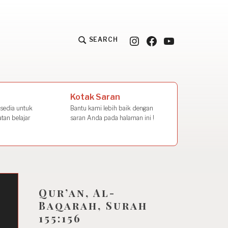
Instagram
Facebook
YouTube
SEARCH
la Amal
Kotak Saran
rsedia untuk
Bantu kami lebih baik dengan
tan belajar
saran Anda pada halaman ini !
Qur’an, Al-
Baqarah, Surah
155:156