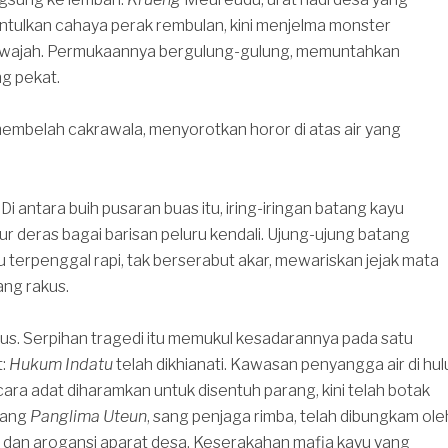
tulkan cahaya perak rembulan, kini menjelma monster
 wajah. Permukaannya bergulung-gulung, memuntahkan
g pekat.
 membelah cakrawala, menyorotkan horor di atas air yang
i antara buih pusaran buas itu, iring-iringan batang kayu
r deras bagai barisan peluru kendali. Ujung-ujung batang
 terpenggal rapi, tak berserabut akar, mewariskan jejak mata
ang rakus.
us. Serpihan tragedi itu memukul kesadarannya pada satu
t:
Hukum Indatu
telah dikhianati. Kawasan penyangga air di hul
ara adat diharamkan untuk disentuh parang, kini telah botak
nang
Panglima Uteun
, sang penjaga rimba, telah dibungkam ole
 dan arogansi aparat desa. Keserakahan mafia kayu yang