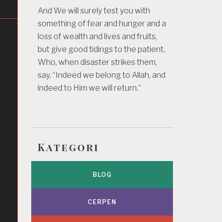
And We will surely test you with
something of fear and hunger and a
loss of wealth and lives and fruits,
but give good tidings to the patient,
Who, when disaster strikes them,
say, “Indeed we belong to Allah, and
indeed to Him we will return.”
Kategori
BLOG
CERPEN