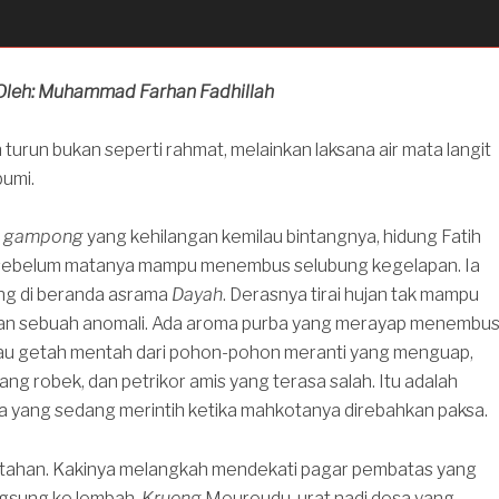
 Oleh: Muhammad Farhan Fadhillah
n turun bukan seperti rahmat, melainkan laksana air mata langit
bumi.
h
gampong
yang kehilangan kemilau bintangnya, hidung Fatih
 sebelum matanya mampu menembus selubung kegelapan. Ia
ng di beranda asrama
Dayah
. Derasnya tirai hujan tak mampu
n sebuah anomali. Ada aroma purba yang merayap menembu
; bau getah mentah dari pohon-pohon meranti yang menguap,
ng robek, dan petrikor amis yang terasa salah. Itu adalah
a yang sedang merintih ketika mahkotanya direbahkan paksa.
rtahan. Kakinya melangkah mendekati pagar pembatas yang
gsung ke lembah.
Krueng
Meureudu, urat nadi desa yang