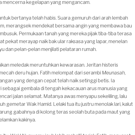
a mencerna kegelapan yang mengancam.
ntuk bertanya telah habis. Suara gemuruh dari arah lembah
m, merangsek mendekat bersama angin yang membawa bau
mbusuk. Permukaan tanah yang mereka pijak tiba-tiba terasa
lat pekat merayap naik bak ular raksasa yang lapar, menelan
u dan pelan-pelan menjilati pelataran rumah.
ikan meledak meruntuhkan kewarasan. Jeritan histeris
ecah deru hujan. Fatih melompat dari serambi
Meunasah
,
gan yang dengan cepat telah naik setinggi betis. Ia
ri sebagai gembala di tengah kekacauan arus manusia yang
ncari jalan selamat. Matanya awas menyapu sekeliling, lalu
 gemetar Wak Hamid. Lelaki tua itu justru menolak lari, kalut
arung gabahnya di kolong teras seolah buta pada maut yang
lamkan kakinya.