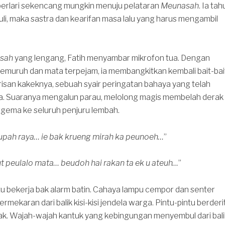
 berlari sekencang mungkin menuju pelataran
Meunasah
. Ia tah
 tuli, maka sastra dan kearifan masa lalu yang harus mengambil
sah
yang lengang, Fatih menyambar mikrofon tua. Dengan
emuruh dan mata terpejam, ia membangkitkan kembali bait-bai
isan kakeknya, sebuah syair peringatan bahaya yang telah
upa. Suaranya mengalun parau, melolong magis membelah derak
gema ke seluruh penjuru lembah.
eupah raya… ie bak krueng mirah ka peunoeh…
”
t peulalo mata… beudoh hai rakan ta ek u ateuh…
”
a itu bekerja bak alarm batin. Cahaya lampu cempor dan senter
rmekaran dari balik kisi-kisi jendela warga. Pintu-pintu berderi
ak. Wajah-wajah kantuk yang kebingungan menyembul dari bali