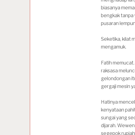
biasanya meman
bengkak tanpa
pusaran lempun
Seketika, kilat
mengamuk.
Fatih memucat. D
raksasa meluncu
gelondongan itu
gergaji mesin y
Hatinya mencel
kenyataan pahi
sungai yang sec
dijarah. Wewe
segepok rupiah