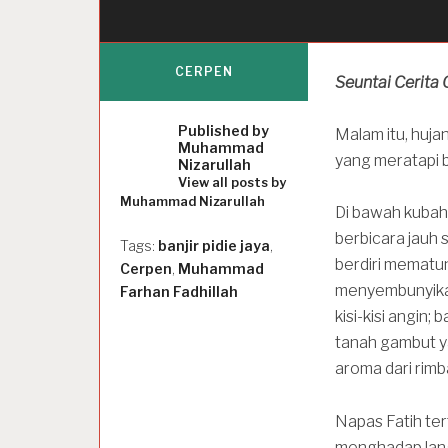
CERPEN
Seuntai Cerita
Published by
Malam itu, huja
Muhammad
yang meratapi 
Nizarullah
View all posts by
Muhammad Nizarullah
Di bawah kuba
berbicara jauh
Tags:
banjir pidie jaya
,
berdiri mematu
Cerpen
,
Muhammad
menyembunyika
Farhan Fadhillah
kisi-kisi angin
tanah gambut ya
aroma dari rimb
Napas Fatih te
menghadap lan