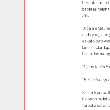
berputar arah,
birokrasi telah
alih.
Di dalam
Meuna
dada yang berg
eskatologis war
lama ditelan l
hujan dan meng
“
Ujeun teuka l
“
Bek le teungeu
Sihir lirik purb
halogen mulai be
terbuka serent