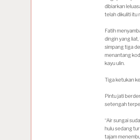
dibiarkan lelua
telah dikuliti i
Fatih menyamba
dingin yang lia
simpang tiga de
menantang kodr
kayu ulin.
Tiga ketukan k
Pintu jati berde
setengah terpej
“Air sungai su
hulu sedang tu
tajam menembus