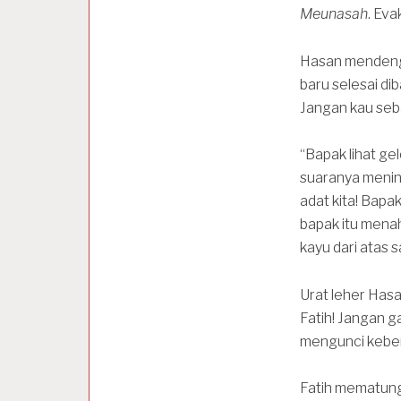
Meunasah
. Eva
Hasan mendeng
baru selesai di
Jangan kau seba
“Bapak lihat ge
suaranya menin
adat kita! Bapa
bapak itu menah
kayu dari atas s
Urat leher Has
Fatih! Jangan ga
mengunci kebena
Fatih mematung