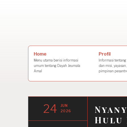
Skip
to
content
Search
Profil
Home
for:
Informasi tentang s
Menu utama berisi informasi
dan misi, yayasan,
umum tentang Dayah Jeumala
pimpinan pesantre
Amal
24
JUN
Nyany
2026
Hulu