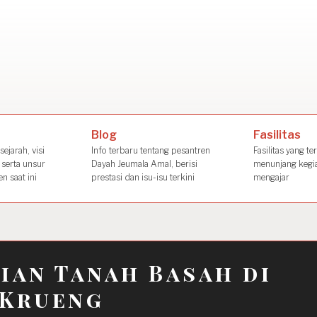
Dayah Jeuma
Place of The Future Leader
Blog
Fasilitas
ejarah, visi
Info terbaru tentang pesantren
Fasilitas yang te
 serta unsur
Dayah Jeumala Amal, berisi
menunjang kegia
n saat ini
prestasi dan isu-isu terkini
mengajar
ian Tanah Basah di
 Krueng