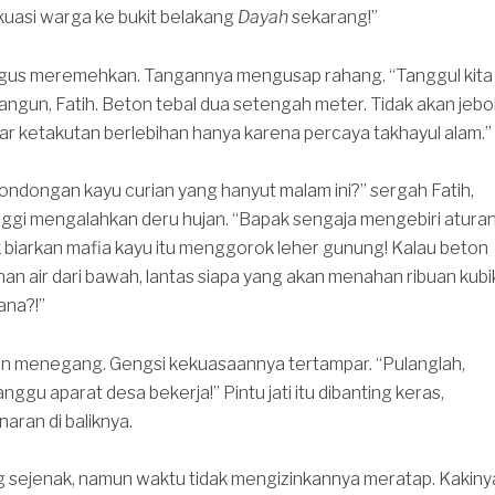
kuasi warga ke bukit belakang
Dayah
sekarang!”
us meremehkan. Tangannya mengusap rahang. “Tanggul kita
bangun, Fatih. Beton tebal dua setengah meter. Tidak akan jebol
r ketakutan berlebihan hanya karena percaya takhayul alam.”
londongan kayu curian yang hanyut malam ini?” sergah Fatih,
ggi mengalahkan deru hujan. “Bapak sengaja mengebiri atura
k biarkan mafia kayu itu menggorok leher gunung! Kalau beton
an air dari bawah, lantas siapa yang akan menahan ribuan kubi
ana?!”
an menegang. Gengsi kekuasaannya tertampar. “Pulanglah,
nggu aparat desa bekerja!” Pintu jati itu dibanting keras,
ran di baliknya.
 sejenak, namun waktu tidak mengizinkannya meratap. Kakiny