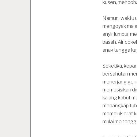
kusen, mencob
Namun, waktu u
mengoyak mala
anyir lumpur me
basah. Air coke
anak tangga kay
Seketika, kepan
bersahutan mem
menerjang genan
memosisikan di
kalang kabut me
menangkap tubuh
memeluk erat k
mulai menengge