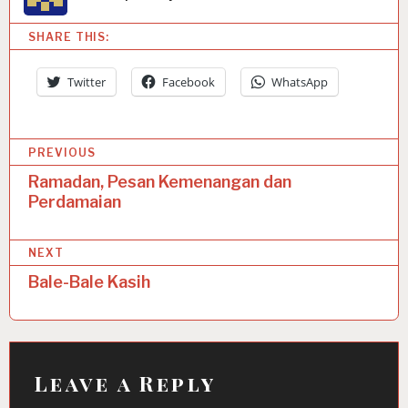
SHARE THIS:
Twitter
Facebook
WhatsApp
P
PREVIOUS
o
Ramadan, Pesan Kemenangan dan
Perdamaian
s
t
NEXT
n
Bale-Bale Kasih
a
v
i
Leave a Reply
g