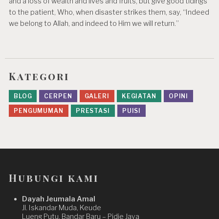
and a loss of wealth and lives and fruits, but give good tidings
to the patient, Who, when disaster strikes them, say, “Indeed
we belong to Allah, and indeed to Him we will return.”
Kategori
BLOG
CERPEN
GALERI
KEGIATAN
OPINI
PENGUMUMAN
PRESTASI
PUISI
Hubungi kami
Dayah Jeumala Amal
Jl. Iskandar Muda, Keude
Lueng Putu, Bandar Baru – Pidie Jaya