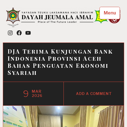
Skip
to
Menu
content
Dayah Jeumala Amal
Instagram
Facebook
YouTube
Place of The Future Leader
DJA Terima Kunjungan Bank
Indonesia Provinsi Aceh
Bahas Penguatan Ekonomi
Syariah
9
MAR
ADD A COMMENT
2026