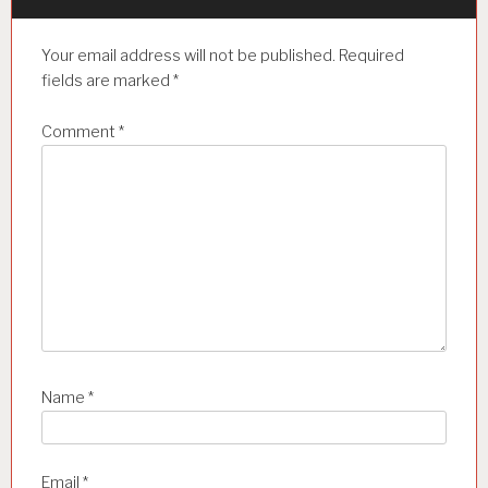
a
t
Your email address will not be published.
Required
i
fields are marked
*
o
Comment
*
n
Name
*
Email
*