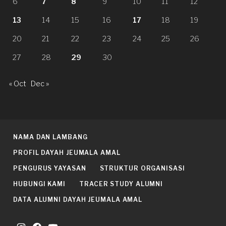
6
7
8
9
10
11
12
13
14
15
16
17
18
19
20
21
22
23
24
25
26
27
28
29
30
« Oct
Dec »
NAMA DAN LAMBANG
PROFIL DAYAH JEUMALA AMAL
PENGURUS YAYASAN
STRUKTUR ORGANISASI
HUBUNGI KAMI
TRACER STUDY ALUMNI
DATA ALUMNI DAYAH JEUMALA AMAL