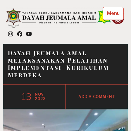
Skip
to
Menu
content
Dayah Jeumala Amal
Instagram
Facebook
YouTube
Place of The Future Leader
Dayah Jeumala Amal
melaksanakan Pelatihan
Implementasi Kurikulum
Merdeka
13
NOV
ADD A COMMENT
2023