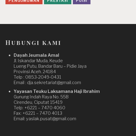
PENGUMUMAN
PRESTASI
PUISI
Hubungi kami
Dayah Jeumala Amal
Jl. Iskandar Muda, Keude
Lueng Putu, Bandar Baru – Pidie Jaya
Provinsi Aceh. 24184
Telp : 0853-2049-0431
Email : dja.sekretariat@gmail.com
Yayasan Teuku Laksamana Haji Ibrahim
Gunung Indah Raya No. 55B
Cirendeu, Ciputat 15419
Telp: +6221 – 7470 4060
Fax: +6221 – 7470 4013
Email: yaslak.pusat@gmail.com