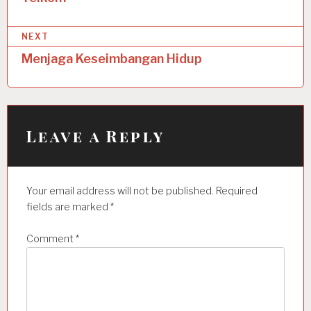
s
t
NEXT
n
Menjaga Keseimbangan Hidup
a
v
i
Leave a Reply
g
a
t
Your email address will not be published.
Required
i
fields are marked
*
o
Comment
*
n