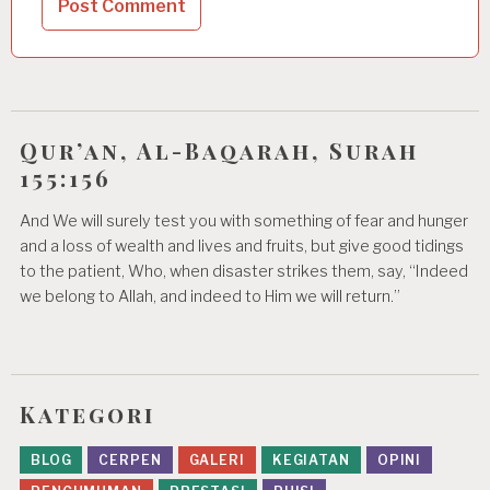
Qur’an, Al-Baqarah, Surah
155:156
And We will surely test you with something of fear and hunger
and a loss of wealth and lives and fruits, but give good tidings
to the patient, Who, when disaster strikes them, say, “Indeed
we belong to Allah, and indeed to Him we will return.”
Kategori
BLOG
CERPEN
GALERI
KEGIATAN
OPINI