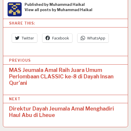
Published by
Muhammad Haikal
View all posts by Muhammad Haikal
SHARE THIS:
Twitter
Facebook
WhatsApp
P
PREVIOUS
o
MAS Jeumala Amal Raih Juara Umum
Perlombaan CLASSIC ke-8 di Dayah Insan
s
Qur’ani
t
n
NEXT
a
Direktur Dayah Jeumala Amal Menghadiri
Haul Abu di Lheue
v
i