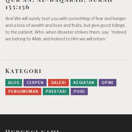
155:156
And We will surely test you with something of fear and hunger
and a loss of wealth and lives and fruits, but give good tidings
to the patient, Who, when disaster strikes them, say, “Indeed
we belong to Allah, and indeed to Him we will return.”
Kategori
BLOG
CERPEN
GALERI
KEGIATAN
OPINI
PENGUMUMAN
PRESTASI
PUISI
Hubungi kami