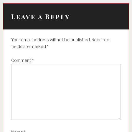
g
a
Leave a Reply
t
i
Your email address will not be published.
Required
o
fields are marked
*
n
Comment
*