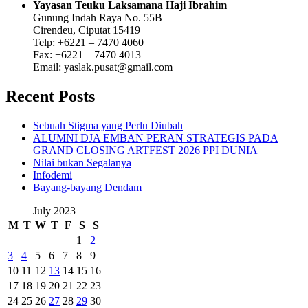
Yayasan Teuku Laksamana Haji Ibrahim
Gunung Indah Raya No. 55B
Cirendeu, Ciputat 15419
Telp: +6221 – 7470 4060
Fax: +6221 – 7470 4013
Email: yaslak.pusat@gmail.com
Recent Posts
Sebuah Stigma yang Perlu Diubah
ALUMNI DJA EMBAN PERAN STRATEGIS PADA
GRAND CLOSING ARTFEST 2026 PPI DUNIA
Nilai bukan Segalanya
Infodemi
Bayang-bayang Dendam
July 2023
M
T
W
T
F
S
S
1
2
3
4
5
6
7
8
9
10
11
12
13
14
15
16
17
18
19
20
21
22
23
24
25
26
27
28
29
30