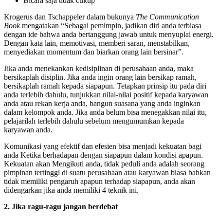
Bicara saja tidak cukup
Krogerus dan Tschappeler dalam bukunya
The Communication
Book
mengatakan “Sebagai pemimpin, jadikan diri anda terbiasa
dengan ide bahwa anda bertanggung jawab untuk menyuplai energi.
Dengan kata lain, memotivasi, memberi saran, menstabilkan,
menyediakan momentum dan biarkan orang lain bersinar”.
Jika anda menekankan kedisiplinan di perusahaan anda, maka
bersikaplah disiplin. Jika anda ingin orang lain bersikap ramah,
bersikaplah ramah kepada siapapun. Tetapkan prinsip itu pada diri
anda terlebih dahulu, tunjukkan nilai-nilai positif kepada karyawan
anda atau rekan kerja anda, bangun suasana yang anda inginkan
dalam kelompok anda. Jika anda belum bisa menegakkan nilai itu,
pelajarilah terlebih dahulu sebelum mengumumkan kepada
karyawan anda.
Komunikasi yang efektif dan efesien bisa menjadi kekuatan bagi
anda Ketika berhadapan dengan siapapun dalam kondisi apapun.
Kekuatan akan Mengikuti anda, tidak peduli anda adalah seorang
pimpinan tertinggi di suatu perusahaan atau karyawan biasa bahkan
tidak memiliki pengaruh apapun terhadap siapapun, anda akan
didengarkan jika anda memiliki 4 teknik ini.
2. Jika ragu-ragu jangan berdebat