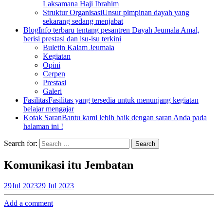
Laksamana Haji Ibrahim
Struktur Organisasi
Unsur pimpinan dayah yang
sekarang sedang menjabat
Blog
Info terbaru tentang pesantren Dayah Jeumala Amal,
berisi prestasi dan isu-isu terkini
Buletin Kalam Jeumala
Kegiatan
Opini
Cerpen
Prestasi
Galeri
Fasilitas
Fasilitas yang tersedia untuk menunjang kegiatan
belajar mengajar
Kotak Saran
Bantu kami lebih baik dengan saran Anda pada
halaman ini !
Search for:
Komunikasi itu Jembatan
29
Jul 2023
29 Jul 2023
Add a comment