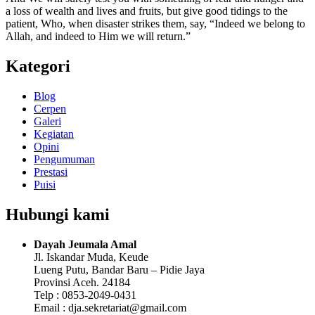
a loss of wealth and lives and fruits, but give good tidings to the
patient, Who, when disaster strikes them, say, “Indeed we belong to
Allah, and indeed to Him we will return.”
Kategori
Blog
Cerpen
Galeri
Kegiatan
Opini
Pengumuman
Prestasi
Puisi
Hubungi kami
Dayah Jeumala Amal
Jl. Iskandar Muda, Keude
Lueng Putu, Bandar Baru – Pidie Jaya
Provinsi Aceh. 24184
Telp : 0853-2049-0431
Email : dja.sekretariat@gmail.com