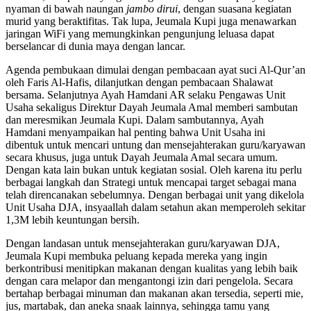
nyaman di bawah naungan
jambo
dirui
, dengan suasana kegiatan
murid yang beraktifitas. Tak lupa, Jeumala Kupi juga menawarkan
jaringan WiFi yang memungkinkan pengunjung leluasa dapat
berselancar di dunia maya dengan lancar.
Agenda pembukaan dimulai dengan pembacaan ayat suci Al-Qur’an
oleh Faris Al-Hafis, dilanjutkan dengan pembacaan Shalawat
bersama. Selanjutnya Ayah Hamdani AR selaku Pengawas Unit
Usaha sekaligus Direktur Dayah Jeumala Amal memberi sambutan
dan meresmikan Jeumala Kupi. Dalam sambutannya, Ayah
Hamdani menyampaikan hal penting bahwa Unit Usaha ini
dibentuk untuk mencari untung dan mensejahterakan guru/karyawan
secara khusus, juga untuk Dayah Jeumala Amal secara umum.
Dengan kata lain bukan untuk kegiatan sosial. Oleh karena itu perlu
berbagai langkah dan Strategi untuk mencapai target sebagai mana
telah direncanakan sebelumnya. Dengan berbagai unit yang dikelola
Unit Usaha DJA, insyaallah dalam setahun akan memperoleh sekitar
1,3M lebih keuntungan bersih.
Dengan landasan untuk mensejahterakan guru/karyawan DJA,
Jeumala Kupi membuka peluang kepada mereka yang ingin
berkontribusi menitipkan makanan dengan kualitas yang lebih baik
dengan cara melapor dan mengantongi izin dari pengelola. Secara
bertahap berbagai minuman dan makanan akan tersedia, seperti mie,
jus, martabak, dan aneka snaak lainnya, sehingga tamu yang