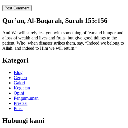
Qur’an, Al-Baqarah, Surah 155:156
And We will surely test you with something of fear and hunger and
a loss of wealth and lives and fruits, but give good tidings to the
patient, Who, when disaster strikes them, say, “Indeed we belong to
Allah, and indeed to Him we will return.”
Kategori
Blog
Cerpen
Galeri
Kegiatan
Opini
Pengumuman
Prestasi
Puisi
Hubungi kami