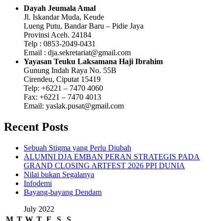
Dayah Jeumala Amal
Jl. Iskandar Muda, Keude
Lueng Putu, Bandar Baru – Pidie Jaya
Provinsi Aceh. 24184
Telp : 0853-2049-0431
Email : dja.sekretariat@gmail.com
Yayasan Teuku Laksamana Haji Ibrahim
Gunung Indah Raya No. 55B
Cirendeu, Ciputat 15419
Telp: +6221 – 7470 4060
Fax: +6221 – 7470 4013
Email: yaslak.pusat@gmail.com
Recent Posts
Sebuah Stigma yang Perlu Diubah
ALUMNI DJA EMBAN PERAN STRATEGIS PADA
GRAND CLOSING ARTFEST 2026 PPI DUNIA
Nilai bukan Segalanya
Infodemi
Bayang-bayang Dendam
July 2022
M
T
W
T
F
S
S