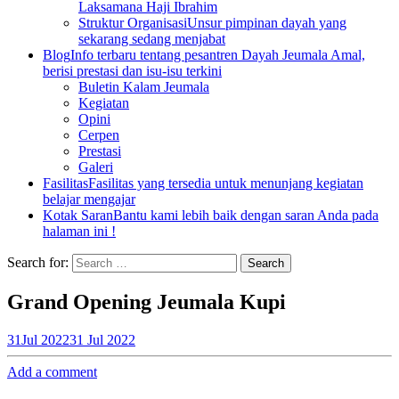
Laksamana Haji Ibrahim
Struktur Organisasi
Unsur pimpinan dayah yang
sekarang sedang menjabat
Blog
Info terbaru tentang pesantren Dayah Jeumala Amal,
berisi prestasi dan isu-isu terkini
Buletin Kalam Jeumala
Kegiatan
Opini
Cerpen
Prestasi
Galeri
Fasilitas
Fasilitas yang tersedia untuk menunjang kegiatan
belajar mengajar
Kotak Saran
Bantu kami lebih baik dengan saran Anda pada
halaman ini !
Search for:
Grand Opening Jeumala Kupi
31
Jul 2022
31 Jul 2022
Add a comment