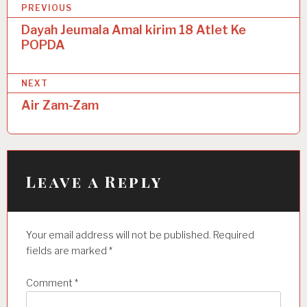
P
PREVIOUS
o
Dayah Jeumala Amal kirim 18 Atlet Ke
POPDA
s
t
NEXT
n
Air Zam-Zam
a
v
i
Leave a Reply
g
a
t
Your email address will not be published.
Required
i
fields are marked
*
o
Comment
*
n