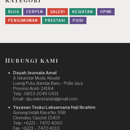
BLOG
CERPEN
GALERI
KEGIATAN
OPINI
PENGUMUMAN
PRESTASI
PUISI
Hubungi kami
Dayah Jeumala Amal
Jl. Iskandar Muda, Keude
Lueng Putu, Bandar Baru – Pidie Jaya
Provinsi Aceh. 24184
Telp : 0853-2049-0431
Email : dja.sekretariat@gmail.com
Yayasan Teuku Laksamana Haji Ibrahim
Gunung Indah Raya No. 55B
Cirendeu, Ciputat 15419
Telp: +6221 – 7470 4060
Fax: +6221 – 7470 4013