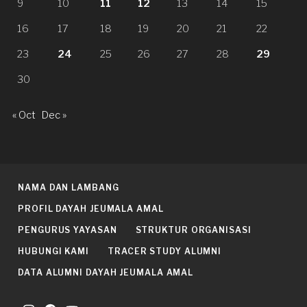
9
10
11
12
13
14
15
16
17
18
19
20
21
22
23
24
25
26
27
28
29
30
« Oct
Dec »
NAMA DAN LAMBANG
PROFIL DAYAH JEUMALA AMAL
PENGURUS YAYASAN
STRUKTUR ORGANISASI
HUBUNGI KAMI
TRACER STUDY ALUMNI
DATA ALUMNI DAYAH JEUMALA AMAL