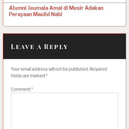
a
Alumni Jeumala Amal di Mesir Adakan
Perayaan Maulid Nabi
v
i
g
a
Leave a Reply
t
i
Your email address will not be published.
Required
o
fields are marked
*
n
Comment
*