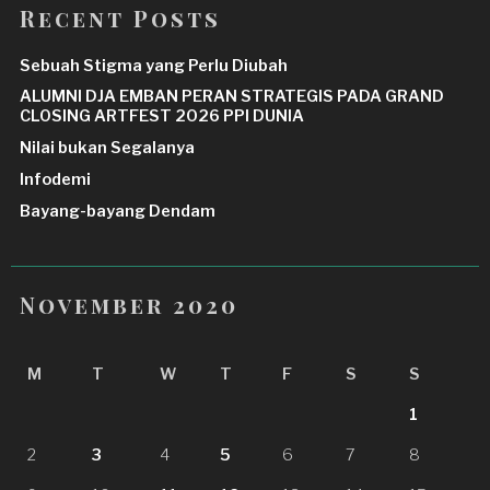
Recent Posts
Sebuah Stigma yang Perlu Diubah
ALUMNI DJA EMBAN PERAN STRATEGIS PADA GRAND
CLOSING ARTFEST 2026 PPI DUNIA
Nilai bukan Segalanya
Infodemi
Bayang-bayang Dendam
November 2020
M
T
W
T
F
S
S
1
2
3
4
5
6
7
8