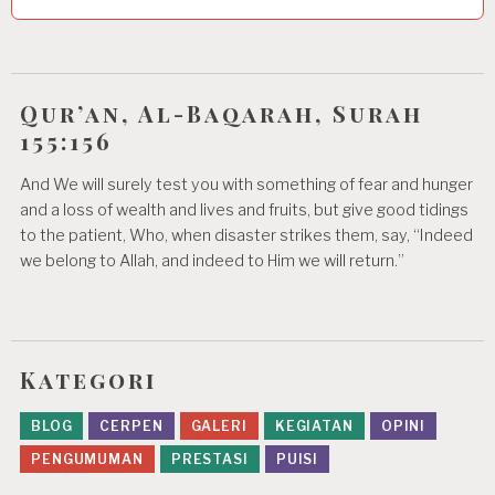
Qur’an, Al-Baqarah, Surah
155:156
And We will surely test you with something of fear and hunger
and a loss of wealth and lives and fruits, but give good tidings
to the patient, Who, when disaster strikes them, say, “Indeed
we belong to Allah, and indeed to Him we will return.”
Kategori
BLOG
CERPEN
GALERI
KEGIATAN
OPINI
PENGUMUMAN
PRESTASI
PUISI