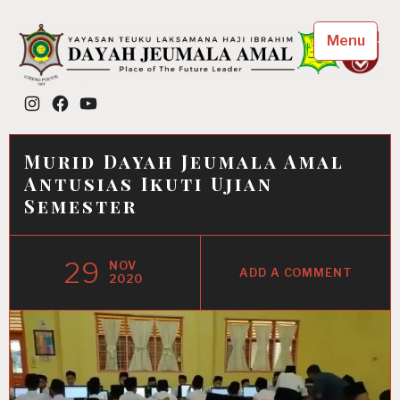
Skip
to
Menu
content
Dayah Jeumala Amal
Instagram
Facebook
YouTube
Place of The Future Leader
Murid Dayah Jeumala Amal
Antusias Ikuti Ujian
Semester
29
NOV
ADD A COMMENT
2020