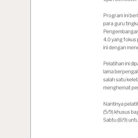
Program ini ber
para guru tingk
Pengembangan, 
4.0 yang fokus
ini dengan men
Pelatihan ini d
lama berpengala
salah satu kele
menghemat pen
Nantinya pelati
(5/9) khusus ba
Sabtu (8/9) unt