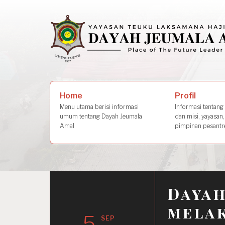
Skip
to
content
Search
Profil
Home
for:
Informasi tentang s
Menu utama berisi informasi
dan misi, yayasan,
umum tentang Dayah Jeumala
pimpinan pesantre
Amal
Dayah
mela
5
SEP