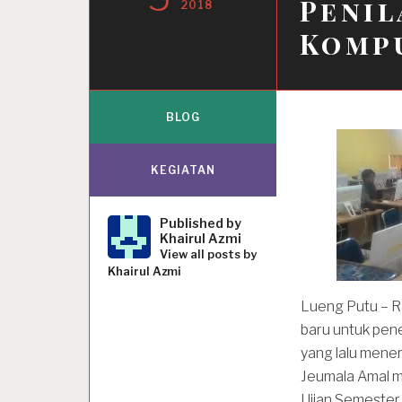
Penil
2018
Komp
BLOG
KEGIATAN
Published by
Khairul Azmi
View all posts by
Khairul Azmi
Lueng Putu – R
baru untuk pene
yang lalu mener
Jeumala Amal me
Ujian Semester