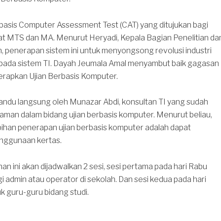
basis Computer Assessment Test (CAT) yang ditujukan bagi
at MTS dan MA. Menurut Heryadi, Kepala Bagian Penelitian da
penerapan sistem ini untuk menyongsong revolusi industri
 pada sistem TI. Dayah Jeumala Amal menyambut baik gagasan
erapkan Ujian Berbasis Komputer.
ipandu langsung oleh Munazar Abdi, konsultan TI yang sudah
man dalam bidang ujian berbasis komputer. Menurut beliau,
bihan penerapan ujian berbasis komputer adalah dapat
ggunaan kertas.
han ini akan dijadwalkan 2 sesi, sesi pertama pada hari Rabu
gi admin atau operator di sekolah. Dan sesi kedua pada hari
uk guru-guru bidang studi.