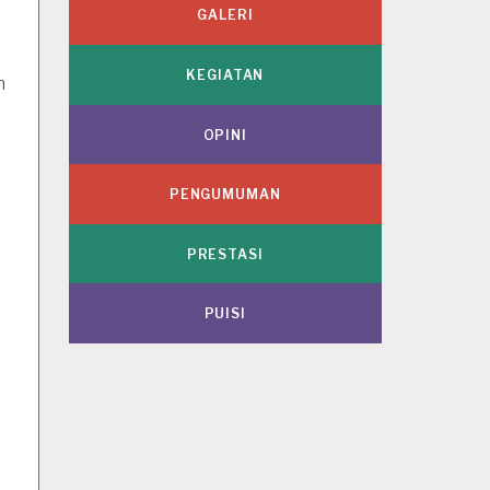
GALERI
KEGIATAN
n
OPINI
PENGUMUMAN
PRESTASI
PUISI