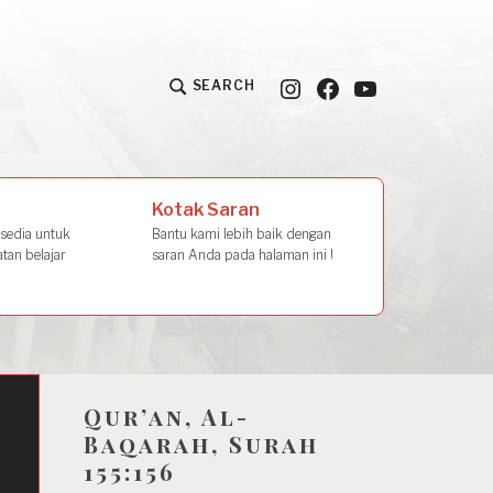
Instagram
Facebook
YouTube
SEARCH
la Amal
Kotak Saran
rsedia untuk
Bantu kami lebih baik dengan
tan belajar
saran Anda pada halaman ini !
Qur’an, Al-
Baqarah, Surah
155:156