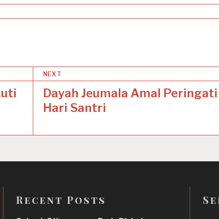
NEXT
uti
Dayah Jeumala Amal Peringati
Hari Santri
Recent Posts
Se