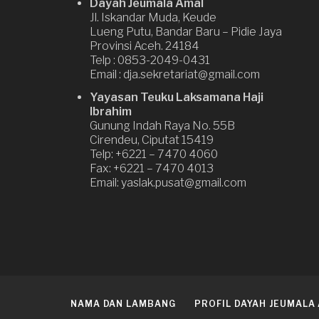
a
Dayah Jeumala Amal
Jl. Iskandar Muda, Keude
t
Lueng Putu, Bandar Baru – Pidie Jaya
i
Provinsi Aceh. 24184
Telp : 0853-2049-0431
o
Email : dja.sekretariat@gmail.com
n
Yayasan Teuku Laksamana Haji
Ibrahim
Gunung Indah Raya No. 55B
Cirendeu, Ciputat 15419
Telp: +6221 – 7470 4060
Fax: +6221 – 7470 4013
Email: yaslak.pusat@gmail.com
NAMA DAN LAMBANG
PROFIL DAYAH JEUMALA