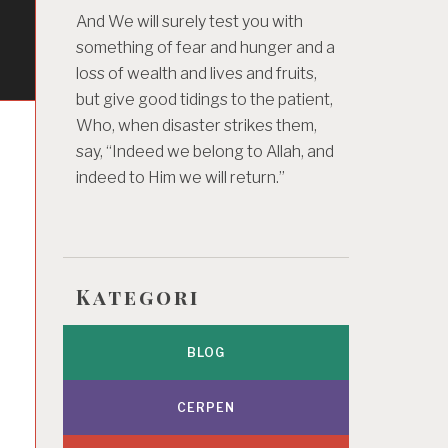
And We will surely test you with
something of fear and hunger and a
loss of wealth and lives and fruits,
but give good tidings to the patient,
Who, when disaster strikes them,
say, “Indeed we belong to Allah, and
indeed to Him we will return.”
Kategori
n
BLOG
CERPEN