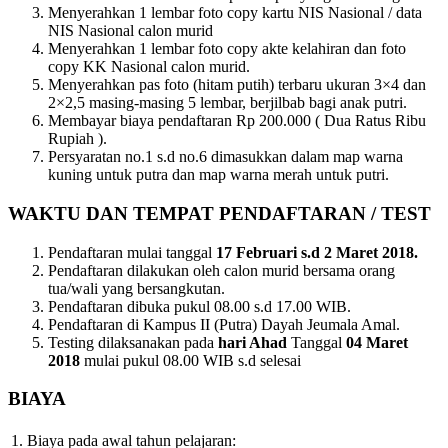
Menyerahkan 1 lembar foto copy kartu NIS Nasional / data
NIS Nasional calon murid
Menyerahkan 1 lembar foto copy akte kelahiran dan foto
copy KK Nasional calon murid.
Menyerahkan pas foto (hitam putih) terbaru ukuran 3×4 dan
2×2,5 masing-masing 5 lembar, berjilbab bagi anak putri.
Membayar biaya pendaftaran Rp 200.000 ( Dua Ratus Ribu
Rupiah ).
Persyaratan no.1 s.d no.6 dimasukkan dalam map warna
kuning untuk putra dan map warna merah untuk putri.
WAKTU DAN TEMPAT PENDAFTARAN / TEST
Pendaftaran mulai tanggal
17 Februari s.d 2 Maret 2018.
Pendaftaran dilakukan oleh calon murid bersama orang
tua/wali yang bersangkutan.
Pendaftaran dibuka pukul 08.00 s.d 17.00 WIB.
Pendaftaran di Kampus II (Putra) Dayah Jeumala Amal.
Testing dilaksanakan pada
hari Ahad
Tanggal
04 Maret
2018
mulai pukul 08.00 WIB s.d selesai
BIAYA
1.
Biaya pada awal tahun pelajaran: