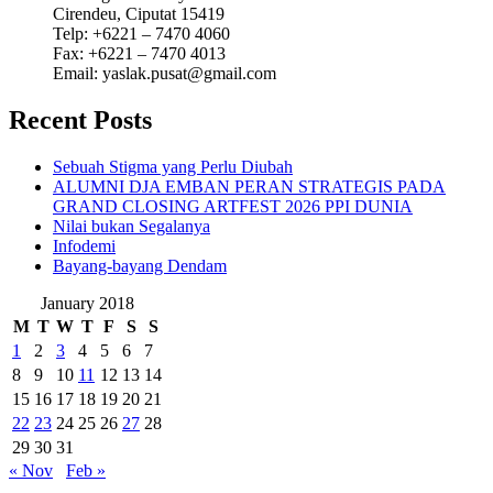
Cirendeu, Ciputat 15419
Telp: +6221 – 7470 4060
Fax: +6221 – 7470 4013
Email: yaslak.pusat@gmail.com
Recent Posts
Sebuah Stigma yang Perlu Diubah
ALUMNI DJA EMBAN PERAN STRATEGIS PADA
GRAND CLOSING ARTFEST 2026 PPI DUNIA
Nilai bukan Segalanya
Infodemi
Bayang-bayang Dendam
January 2018
M
T
W
T
F
S
S
1
2
3
4
5
6
7
8
9
10
11
12
13
14
15
16
17
18
19
20
21
22
23
24
25
26
27
28
29
30
31
« Nov
Feb »