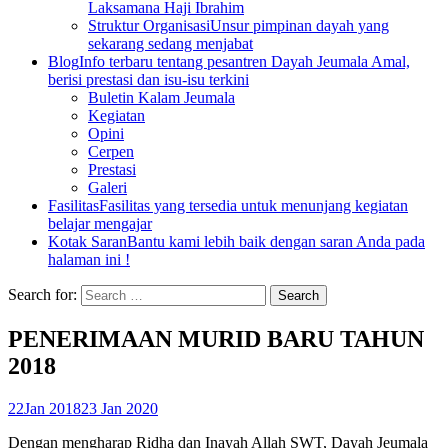
Laksamana Haji Ibrahim
Struktur Organisasi
Unsur pimpinan dayah yang
sekarang sedang menjabat
Blog
Info terbaru tentang pesantren Dayah Jeumala Amal,
berisi prestasi dan isu-isu terkini
Buletin Kalam Jeumala
Kegiatan
Opini
Cerpen
Prestasi
Galeri
Fasilitas
Fasilitas yang tersedia untuk menunjang kegiatan
belajar mengajar
Kotak Saran
Bantu kami lebih baik dengan saran Anda pada
halaman ini !
Search for:
PENERIMAAN MURID BARU TAHUN
2018
22
Jan 2018
23 Jan 2020
Dengan mengharap Ridha dan Inayah Allah SWT, Dayah Jeumala