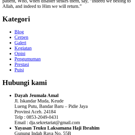
patient, Who, when disaster strikes them, say, “Indeed we belong to
Allah, and indeed to Him we will return.”
Kategori
Blog
Cerpen
Galeri
Kegiatan
Opini
Pengumuman
Prestasi
Puisi
Hubungi kami
Dayah Jeumala Amal
Jl. Iskandar Muda, Keude
Lueng Putu, Bandar Baru – Pidie Jaya
Provinsi Aceh. 24184
Telp : 0853-2049-0431
Email : dja.sekretariat@gmail.com
Yayasan Teuku Laksamana Haji Ibrahim
Gunung Indah Raya No. 55B