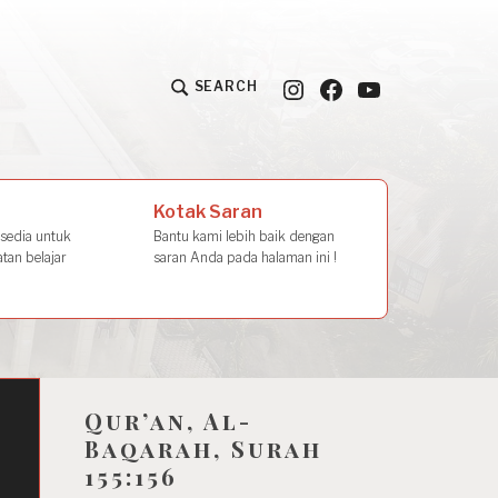
Instagram
Facebook
YouTube
SEARCH
la Amal
Kotak Saran
rsedia untuk
Bantu kami lebih baik dengan
tan belajar
saran Anda pada halaman ini !
Qur’an, Al-
Baqarah, Surah
155:156