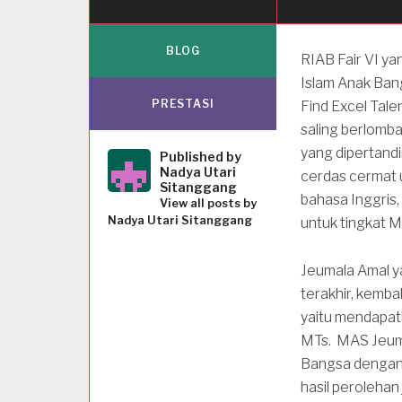
BLOG
RIAB Fair VI y
Islam Anak Bang
PRESTASI
Find Excel Talen
saling berlomb
yang dipertandin
Published by
Nadya Utari
cerdas cermat u
Sitanggang
bahasa Inggris, 
View all posts by
Nadya Utari Sitanggang
untuk tingkat M
Jeumala Amal ya
terakhir, kemb
yaitu mendapatk
MTs. MAS Jeuma
Bangsa dengan m
hasil peroleha