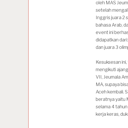
oleh MAS Jeuma
setelah mengal
Inggris juara 
bahasa Arab, da
event ini berh
didapatkan dari: 
dan juara 3 olim
Kesuksesan ini,
mengikuti ajang
VII, Jeumala A
MA, supaya bis
Aceh kembali. 
beratnya yaitu
selama 4 tahun 
kerja keras, du