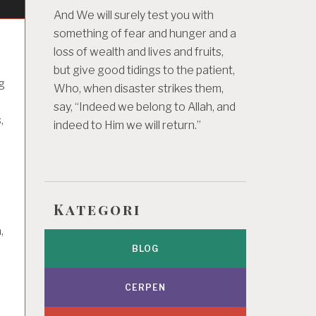
And We will surely test you with
something of fear and hunger and a
loss of wealth and lives and fruits,
but give good tidings to the patient,
g
Who, when disaster strikes them,
say, “Indeed we belong to Allah, and
,
indeed to Him we will return.”
Kategori
,
BLOG
CERPEN