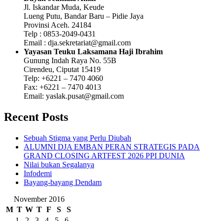
Jl. Iskandar Muda, Keude
Lueng Putu, Bandar Baru – Pidie Jaya
Provinsi Aceh. 24184
Telp : 0853-2049-0431
Email : dja.sekretariat@gmail.com
Yayasan Teuku Laksamana Haji Ibrahim
Gunung Indah Raya No. 55B
Cirendeu, Ciputat 15419
Telp: +6221 – 7470 4060
Fax: +6221 – 7470 4013
Email: yaslak.pusat@gmail.com
Recent Posts
Sebuah Stigma yang Perlu Diubah
ALUMNI DJA EMBAN PERAN STRATEGIS PADA
GRAND CLOSING ARTFEST 2026 PPI DUNIA
Nilai bukan Segalanya
Infodemi
Bayang-bayang Dendam
November 2016
M
T
W
T
F
S
S
1
2
3
4
5
6