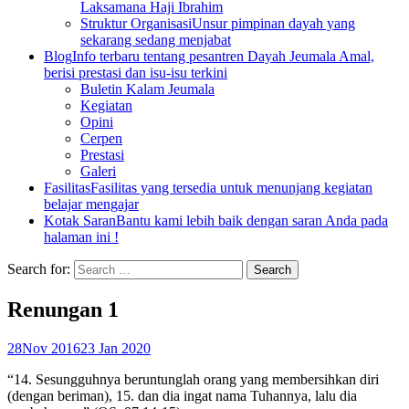
Laksamana Haji Ibrahim
Struktur Organisasi
Unsur pimpinan dayah yang
sekarang sedang menjabat
Blog
Info terbaru tentang pesantren Dayah Jeumala Amal,
berisi prestasi dan isu-isu terkini
Buletin Kalam Jeumala
Kegiatan
Opini
Cerpen
Prestasi
Galeri
Fasilitas
Fasilitas yang tersedia untuk menunjang kegiatan
belajar mengajar
Kotak Saran
Bantu kami lebih baik dengan saran Anda pada
halaman ini !
Search for:
Renungan 1
28
Nov 2016
23 Jan 2020
“14. Sesungguhnya beruntunglah orang yang membersihkan diri
(dengan beriman), 15. dan dia ingat nama Tuhannya, lalu dia