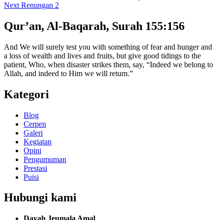
Next
Renungan 2
Qur’an, Al-Baqarah, Surah 155:156
And We will surely test you with something of fear and hunger and
a loss of wealth and lives and fruits, but give good tidings to the
patient, Who, when disaster strikes them, say, “Indeed we belong to
Allah, and indeed to Him we will return.”
Kategori
Blog
Cerpen
Galeri
Kegiatan
Opini
Pengumuman
Prestasi
Puisi
Hubungi kami
Dayah Jeumala Amal