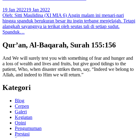
19 Jan 2022
19 Jan 2022
Oleh: Sitti Maulidina (XI MIA 6) Angin malam ini menari-nari
hingga spanduk berukuran besar itu ingin terbang menjelajah. Tetapi
alangkah sayangnya ia terikat oleh seutas tali di setiap sudut.
Spanduk…
Qur’an, Al-Baqarah, Surah 155:156
And We will surely test you with something of fear and hunger and
a loss of wealth and lives and fruits, but give good tidings to the
patient, Who, when disaster strikes them, say, “Indeed we belong to
Allah, and indeed to Him we will return.”
Kategori
Blog
Cerpen
Galeri
Kegiatan
Opini
Pengumuman
Prestasi