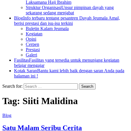
Laksamana Haji Ibrahim
Struktur Organisasi
Unsur pimpinan dayah yang
sekarang sedang menjabat
Blog
Info terbaru tentang pesantren Dayah Jeumala Amal,
berisi prestasi dan isu-isu terkini
Buletin Kalam Jeumala
Kegiatan
Opini
Cerpen
Prestasi
Galeri
Fasilitas
Fasilitas yang tersedia untuk menunjang kegiatan
belajar mengajar
Kotak Saran
Bantu kami lebih baik dengan saran Anda pada
halaman ini !
Search for:
Tag:
Siiti Malidina
Blog
Satu Malam Seribu Cerita