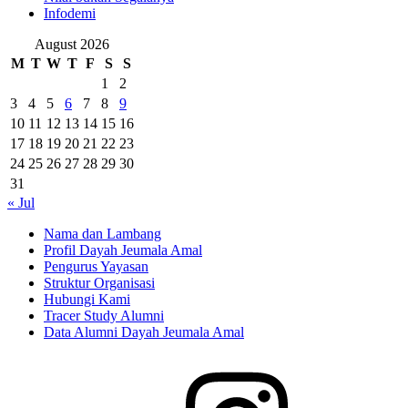
Infodemi
August 2026
M
T
W
T
F
S
S
1
2
3
4
5
6
7
8
9
10
11
12
13
14
15
16
17
18
19
20
21
22
23
24
25
26
27
28
29
30
31
« Jul
Nama dan Lambang
Profil Dayah Jeumala Amal
Pengurus Yayasan
Struktur Organisasi
Hubungi Kami
Tracer Study Alumni
Data Alumni Dayah Jeumala Amal