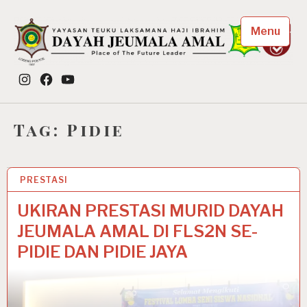
Skip
to
Menu
content
Dayah Jeumala Amal
Instagram
Facebook
YouTube
Place of The Future Leader
Tag:
Pidie
PRESTASI
27 MAY 2024
UKIRAN PRESTASI MURID DAYAH
JEUMALA AMAL DI FLS2N SE-
PIDIE DAN PIDIE JAYA