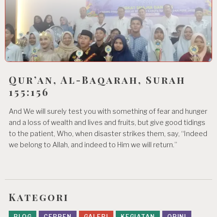
Qur’an, Al-Baqarah, Surah
155:156
And We will surely test you with something of fear and hunger
and a loss of wealth and lives and fruits, but give good tidings
to the patient, Who, when disaster strikes them, say, “Indeed
we belong to Allah, and indeed to Him we will return.”
Kategori
BLOG
CERPEN
GALERI
KEGIATAN
OPINI