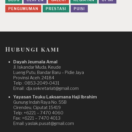
PENGUMUMAN
PRESTASI
PUISI
Hubungi kami
Dayah Jeumala Amal
Jl. Iskandar Muda, Keude
Lueng Putu, Bandar Baru – Pidie Jaya
Provinsi Aceh. 24184
Telp : 0853-2049-0431
Email : dja.sekretariat@gmail.com
Yayasan Teuku Laksamana Haji Ibrahim
Gunung Indah Raya No. 55B
Cirendeu, Ciputat 15419
Telp: +6221 – 7470 4060
Fax: +6221 – 7470 4013
Email: yaslak.pusat@gmail.com