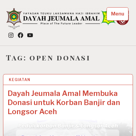
Skip
to
Menu
content
Dayah Jeumala Amal
Instagram
Facebook
YouTube
Place of The Future Leader
Tag:
open donasi
KEGIATAN
9 DEC 2025
Dayah Jeumala Amal Membuka
Donasi untuk Korban Banjir dan
Longsor Aceh