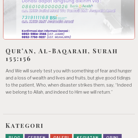
Qur’an, Al-Baqarah, Surah
155:156
And We will surely test you with something of fear and hunger
and a loss of wealth and lives and fruits, but give good tidings
to the patient, Who, when disaster strikes them, say, “Indeed
we belong to Allah, and indeed to Him we will return.”
Kategori
BLOG
CERPEN
GALERI
KEGIATAN
OPINI