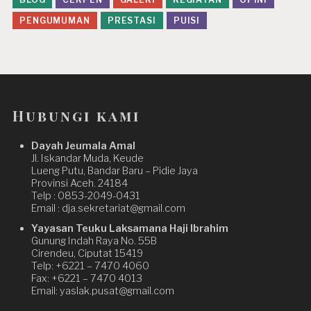
PENGUMUMAN
PRESTASI
PUISI
Hubungi kami
Dayah Jeumala Amal
Jl. Iskandar Muda, Keude
Lueng Putu, Bandar Baru – Pidie Jaya
Provinsi Aceh. 24184
Telp : 0853-2049-0431
Email : dja.sekretariat@gmail.com
Yayasan Teuku Laksamana Haji Ibrahim
Gunung Indah Raya No. 55B
Cirendeu, Ciputat 15419
Telp: +6221 – 7470 4060
Fax: +6221 – 7470 4013
Email: yaslak.pusat@gmail.com