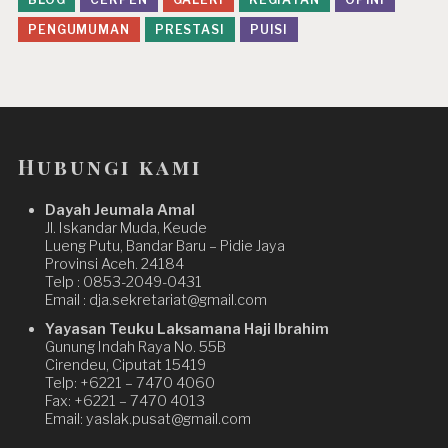
PENGUMUMAN
PRESTASI
PUISI
Hubungi kami
Dayah Jeumala Amal
Jl. Iskandar Muda, Keude
Lueng Putu, Bandar Baru – Pidie Jaya
Provinsi Aceh. 24184
Telp : 0853-2049-0431
Email : dja.sekretariat@gmail.com
Yayasan Teuku Laksamana Haji Ibrahim
Gunung Indah Raya No. 55B
Cirendeu, Ciputat 15419
Telp: +6221 – 7470 4060
Fax: +6221 – 7470 4013
Email: yaslak.pusat@gmail.com