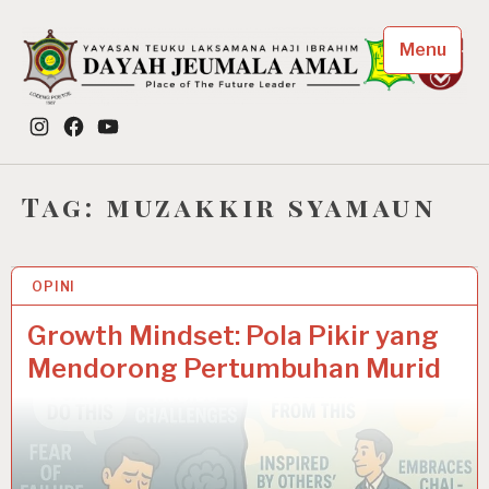
Skip
to
Menu
content
Dayah Jeumala Amal
Instagram
Facebook
YouTube
Place of The Future Leader
Tag:
muzakkir syamaun
OPINI
21 OCT 2025
Growth Mindset: Pola Pikir yang
Mendorong Pertumbuhan Murid