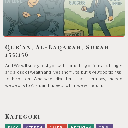
Qur’an, Al-Baqarah, Surah
155:156
And We will surely test you with something of fear and hunger
and a loss of wealth and lives and fruits, but give good tidings
to the patient, Who, when disaster strikes them, say, “Indeed
we belong to Allah, and indeed to Him we will return.”
Kategori
BLOG
CERPEN
GALERI
KEGIATAN
OPINI