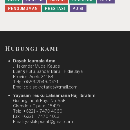
PENGUMUMAN
PRESTASI
PUISI
Hubungi kami
Dayah Jeumala Amal
Jl. Iskandar Muda, Keude
Lueng Putu, Bandar Baru – Pidie Jaya
Provinsi Aceh. 24184
Telp : 0853-2049-0431
Email : dja.sekretariat@gmail.com
Yayasan Teuku Laksamana Haji Ibrahim
Gunung Indah Raya No. 55B
Cirendeu, Ciputat 15419
Telp: +6221 – 7470 4060
Fax: +6221 – 7470 4013
Email: yaslak.pusat@gmail.com