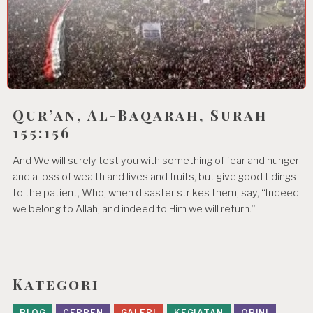
Qur’an, Al-Baqarah, Surah
155:156
And We will surely test you with something of fear and hunger
and a loss of wealth and lives and fruits, but give good tidings
to the patient, Who, when disaster strikes them, say, “Indeed
we belong to Allah, and indeed to Him we will return.”
Kategori
BLOG
CERPEN
GALERI
KEGIATAN
OPINI