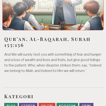
Qur’an, Al-Baqarah, Surah
155:156
And We will surely test you with something of fear and hunger
and a loss of wealth and lives and fruits, but give good tidings
to the patient, Who, when disaster strikes them, say, “Indeed
we belong to Allah, and indeed to Him we will return.”
Kategori
BLOG
CERPEN
GALERI
KEGIATAN
OPINI