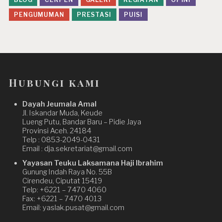
PENGUMUMAN
PRESTASI
PUISI
Hubungi kami
Dayah Jeumala Amal
Jl. Iskandar Muda, Keude
Lueng Putu, Bandar Baru – Pidie Jaya
Provinsi Aceh. 24184
Telp : 0853-2049-0431
Email : dja.sekretariat@gmail.com
Yayasan Teuku Laksamana Haji Ibrahim
Gunung Indah Raya No. 55B
Cirendeu, Ciputat 15419
Telp: +6221 – 7470 4060
Fax: +6221 – 7470 4013
Email: yaslak.pusat@gmail.com