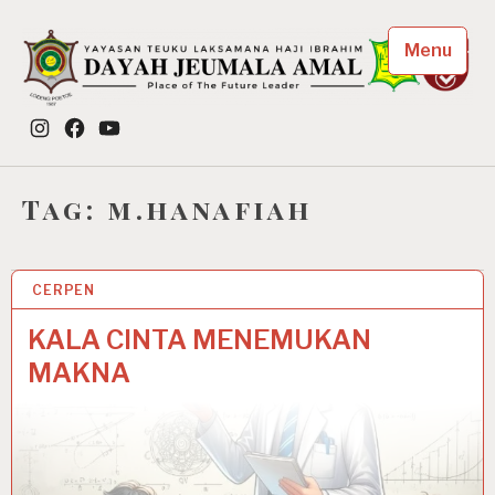
Skip
to
Menu
content
Dayah Jeumala Amal
Instagram
Facebook
YouTube
Place of The Future Leader
Tag:
m.hanafiah
CERPEN
22 NOV 2025
KALA CINTA MENEMUKAN
MAKNA