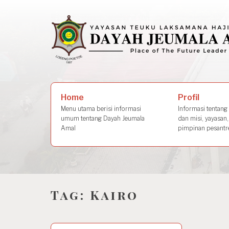
Skip
to
content
Search
Profil
Home
for:
Informasi tentang s
Menu utama berisi informasi
dan misi, yayasan,
umum tentang Dayah Jeumala
pimpinan pesantre
Amal
Tag:
Kairo