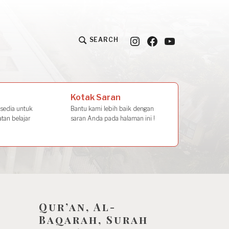
Instagram
Facebook
YouTube
SEARCH
la Amal
Kotak Saran
rsedia untuk
Bantu kami lebih baik dengan
tan belajar
saran Anda pada halaman ini !
Qur’an, Al-
Baqarah, Surah