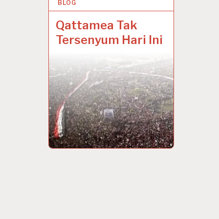
BLOG
8 FEB 2022
Qattamea Tak
Tersenyum Hari Ini