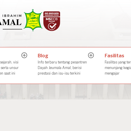
Dayah Jeuma
Place of The Future Leader
Blog
Fasilitas
expand
expand
child
child
ejarah, visi
Info terbaru tentang pesantren
Fasilitas yang te
menu
menu
 serta unsur
Dayah Jeumala Amal, berisi
menunjang kegia
n saat ini
prestasi dan isu-isu terkini
mengajar