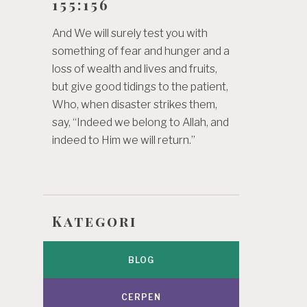
155:156
And We will surely test you with
something of fear and hunger and a
loss of wealth and lives and fruits,
but give good tidings to the patient,
Who, when disaster strikes them,
say, “Indeed we belong to Allah, and
indeed to Him we will return.”
Kategori
BLOG
CERPEN