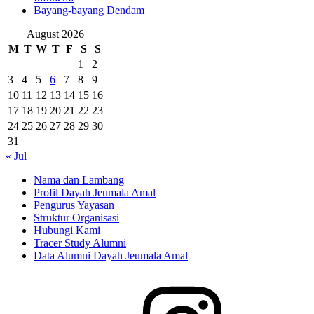
Bayang-bayang Dendam
August 2026
M
T
W
T
F
S
S
1
2
3
4
5
6
7
8
9
10
11
12
13
14
15
16
17
18
19
20
21
22
23
24
25
26
27
28
29
30
31
« Jul
Nama dan Lambang
Profil Dayah Jeumala Amal
Pengurus Yayasan
Struktur Organisasi
Hubungi Kami
Tracer Study Alumni
Data Alumni Dayah Jeumala Amal