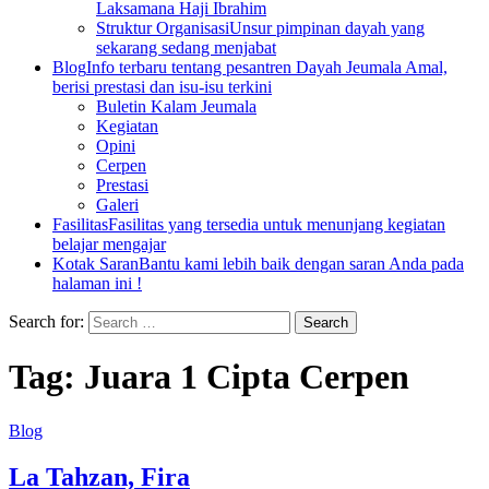
Laksamana Haji Ibrahim
Struktur Organisasi
Unsur pimpinan dayah yang
sekarang sedang menjabat
Blog
Info terbaru tentang pesantren Dayah Jeumala Amal,
berisi prestasi dan isu-isu terkini
Buletin Kalam Jeumala
Kegiatan
Opini
Cerpen
Prestasi
Galeri
Fasilitas
Fasilitas yang tersedia untuk menunjang kegiatan
belajar mengajar
Kotak Saran
Bantu kami lebih baik dengan saran Anda pada
halaman ini !
Search for:
Tag:
Juara 1 Cipta Cerpen
Blog
La Tahzan, Fira