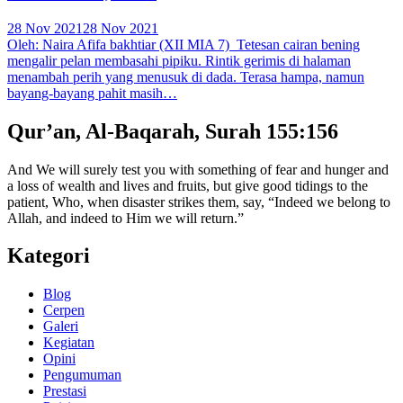
28 Nov 2021
28 Nov 2021
Oleh: Naira Afifa bakhtiar (XII MIA 7) Tetesan cairan bening
mengalir pelan membasahi pipiku. Rintik gerimis di halaman
menambah perih yang menusuk di dada. Terasa hampa, namun
bayang-bayang pahit masih…
Qur’an, Al-Baqarah, Surah 155:156
And We will surely test you with something of fear and hunger and
a loss of wealth and lives and fruits, but give good tidings to the
patient, Who, when disaster strikes them, say, “Indeed we belong to
Allah, and indeed to Him we will return.”
Kategori
Blog
Cerpen
Galeri
Kegiatan
Opini
Pengumuman
Prestasi