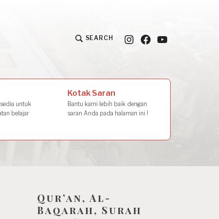
Instagram
Facebook
YouTube
SEARCH
la Amal
Kotak Saran
rsedia untuk
Bantu kami lebih baik dengan
tan belajar
saran Anda pada halaman ini !
Qur’an, Al-
Baqarah, Surah