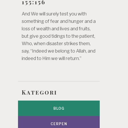
155:156
And We will surely test you with
something of fear and hunger and a
loss of wealth and lives and fruits,
but give good tidings to the patient,
Who, when disaster strikes them,
say, “Indeed we belong to Allah, and
indeed to Him we will return.”
Kategori
BLOG
CERPEN