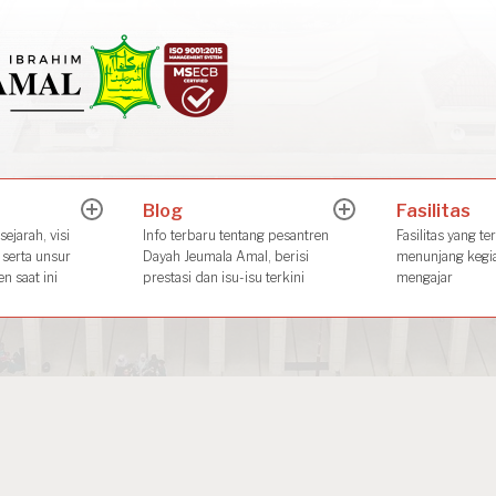
Dayah Jeuma
Place of The Future Leader
Blog
Fasilitas
expand
expand
child
child
ejarah, visi
Info terbaru tentang pesantren
Fasilitas yang te
menu
menu
 serta unsur
Dayah Jeumala Amal, berisi
menunjang kegia
n saat ini
prestasi dan isu-isu terkini
mengajar