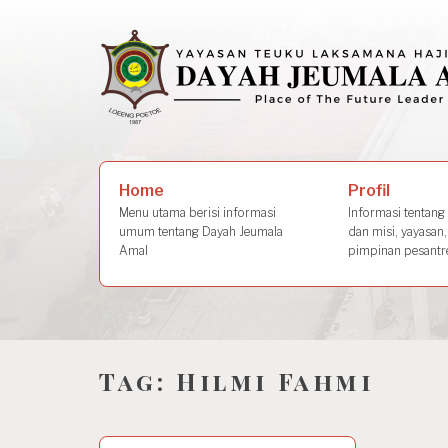
Skip
to
content
Search
Profil
Home
for:
Informasi tentang s
Menu utama berisi informasi
dan misi, yayasan,
umum tentang Dayah Jeumala
pimpinan pesantre
Amal
Tag:
Hilmi Fahmi