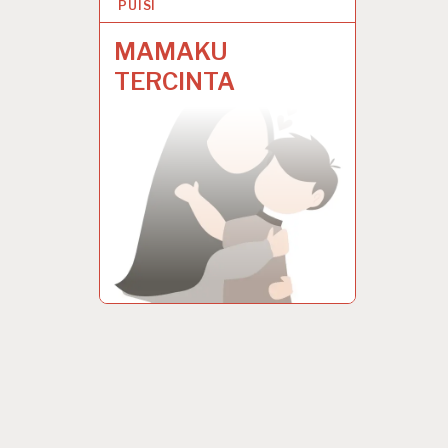
PUISI
27 NOV 2024
MAMAKU
TERCINTA