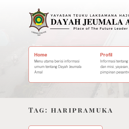
Skip
to
content
Search
Profil
Home
for:
Informasi tentang s
Menu utama berisi informasi
dan misi, yayasan,
umum tentang Dayah Jeumala
pimpinan pesantre
Amal
Tag:
haripramuka