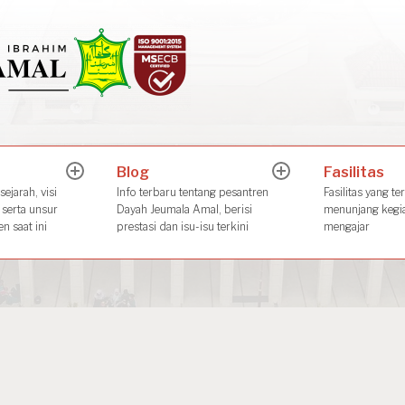
Dayah Jeuma
Place of The Future Leader
Blog
Fasilitas
expand
expand
child
child
ejarah, visi
Info terbaru tentang pesantren
Fasilitas yang te
menu
menu
 serta unsur
Dayah Jeumala Amal, berisi
menunjang kegia
n saat ini
prestasi dan isu-isu terkini
mengajar