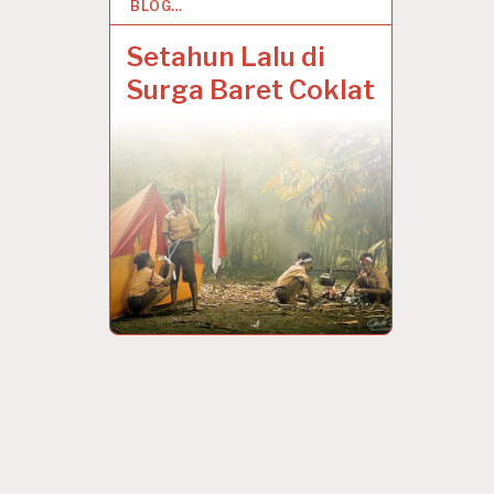
BLOG…
14 AUG 2024
Setahun Lalu di
Surga Baret Coklat