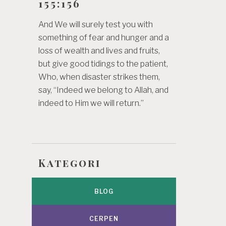
155:156
And We will surely test you with
something of fear and hunger and a
loss of wealth and lives and fruits,
but give good tidings to the patient,
Who, when disaster strikes them,
say, “Indeed we belong to Allah, and
indeed to Him we will return.”
Kategori
BLOG
CERPEN