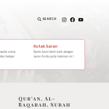
Instagram
Facebook
YouTube
SEARCH
la Amal
Kotak Saran
rsedia untuk
Bantu kami lebih baik dengan
tan belajar
saran Anda pada halaman ini !
Qur’an, Al-
Baqarah, Surah