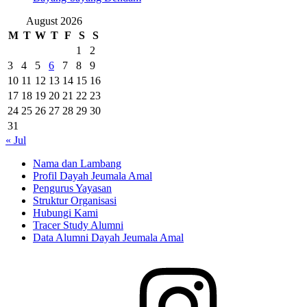
August 2026
M
T
W
T
F
S
S
1
2
3
4
5
6
7
8
9
10
11
12
13
14
15
16
17
18
19
20
21
22
23
24
25
26
27
28
29
30
31
« Jul
Nama dan Lambang
Profil Dayah Jeumala Amal
Pengurus Yayasan
Struktur Organisasi
Hubungi Kami
Tracer Study Alumni
Data Alumni Dayah Jeumala Amal