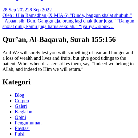
28 Sep 2022
28 Sep 2022
Oleh : Ulia Ramadhan (X MIA 6) “Dinda, bangun shalat shubuh.”
“Apaan sih, Bun. Ganggu aja, orang lagi enak tidur juga.” “Bangun,
sholat dulu, kamu juga harus sekolah.” “Iya-iya.. sibuk…
Qur’an, Al-Baqarah, Surah 155:156
And We will surely test you with something of fear and hunger and
a loss of wealth and lives and fruits, but give good tidings to the
patient, Who, when disaster strikes them, say, “Indeed we belong to
Allah, and indeed to Him we will return.”
Kategori
Blog
Cerpen
Galeri
Kegiatan
Opini
Pengumuman
Prestasi
Puisi