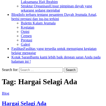
Laksamana Haji Ibrahim
Struktur Organisasi
Unsur pimpinan dayah yang
sekarang sedang menjabat
Blog
Info terbaru tentang pesantren Dayah Jeumala Amal,
berisi prestasi dan isu-isu terkini
Buletin Kalam Jeumala
Kegiatan
Opini
Cerpen
Prestasi
Galeri
Fasilitas
Fasilitas yang tersedia untuk menunjang kegiatan
belajar mengajar
Kotak Saran
Bantu kami lebih baik dengan saran Anda pada
halaman ini !
Search for:
Tag:
Hargai Selagi Ada
Blog
Hargai Selagi Ada