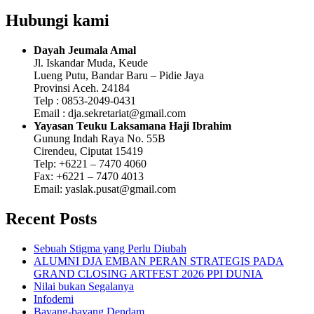
Hubungi kami
Dayah Jeumala Amal
Jl. Iskandar Muda, Keude
Lueng Putu, Bandar Baru – Pidie Jaya
Provinsi Aceh. 24184
Telp : 0853-2049-0431
Email : dja.sekretariat@gmail.com
Yayasan Teuku Laksamana Haji Ibrahim
Gunung Indah Raya No. 55B
Cirendeu, Ciputat 15419
Telp: +6221 – 7470 4060
Fax: +6221 – 7470 4013
Email: yaslak.pusat@gmail.com
Recent Posts
Sebuah Stigma yang Perlu Diubah
ALUMNI DJA EMBAN PERAN STRATEGIS PADA
GRAND CLOSING ARTFEST 2026 PPI DUNIA
Nilai bukan Segalanya
Infodemi
Bayang-bayang Dendam