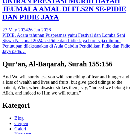
UKIRAN PRESTASI MURID DAYAH
JEUMALA AMAL DI FLS2N SE-PIDIE
DAN PIDIE JAYA
27 May 2024
26 Jan 2026
PIDIE. Acara tahunan Puspresnas yaitu Festival dan Lomba Seni
Siswa Nasional 2024 se-Pidie dan Pidie Jaya baru saja ditutup.
Penutupan dilaksanakan di Aula Cabdin Pendidikan Pidie dan Pidie
Jaya pada…
Qur’an, Al-Baqarah, Surah 155:156
And We will surely test you with something of fear and hunger and
a loss of wealth and lives and fruits, but give good tidings to the
patient, Who, when disaster strikes them, say, “Indeed we belong to
Allah, and indeed to Him we will return.”
Kategori
Blog
Cerpen
Galeri