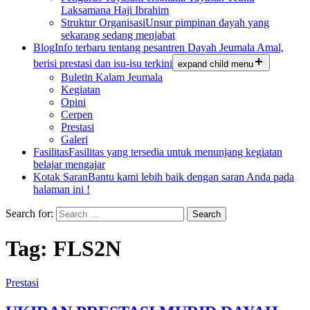
Laksamana Haji Ibrahim
Struktur Organisasi
Unsur pimpinan dayah yang
sekarang sedang menjabat
Blog
Info terbaru tentang pesantren Dayah Jeumala Amal,
berisi prestasi dan isu-isu terkini
expand child menu
Buletin Kalam Jeumala
Kegiatan
Opini
Cerpen
Prestasi
Galeri
Fasilitas
Fasilitas yang tersedia untuk menunjang kegiatan
belajar mengajar
Kotak Saran
Bantu kami lebih baik dengan saran Anda pada
halaman ini !
Search for:
Tag:
FLS2N
Prestasi