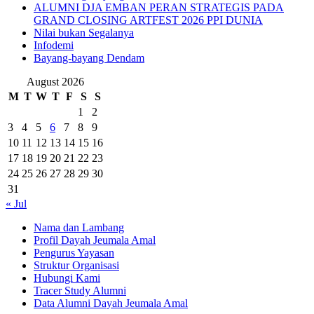
ALUMNI DJA EMBAN PERAN STRATEGIS PADA
GRAND CLOSING ARTFEST 2026 PPI DUNIA
Nilai bukan Segalanya
Infodemi
Bayang-bayang Dendam
August 2026
M
T
W
T
F
S
S
1
2
3
4
5
6
7
8
9
10
11
12
13
14
15
16
17
18
19
20
21
22
23
24
25
26
27
28
29
30
31
« Jul
Nama dan Lambang
Profil Dayah Jeumala Amal
Pengurus Yayasan
Struktur Organisasi
Hubungi Kami
Tracer Study Alumni
Data Alumni Dayah Jeumala Amal